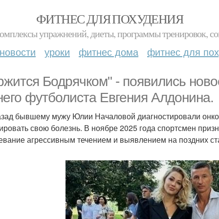
ФИТНЕС ДЛЯ ПОХУДЕНИЯ
комплексы упражнений, диеты, программы тренировок, со
новости
уроки
фитнес дома
фитнес для по
ржится Бодрячком" - появились ново
него футболиста Евгения Алдонина.
азад бывшему мужу Юлии Началовой диагностировали онкол
ровать свою болезнь. В ноябре 2025 года спортсмен призна
евание агрессивным течением и выявлением на поздних ст