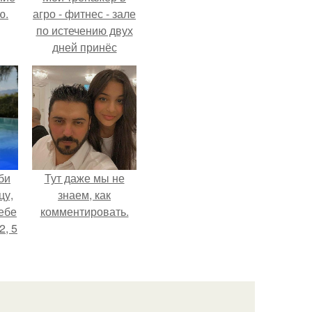
ю.
агро - фитнес - зале
по истечению двух
дней принёс
ощутимый
результат.
би
Тут даже мы не
цу,
знаем, как
ебе
комментировать.
2, 5