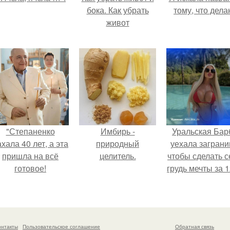
бока. Как убрать
тому, что дела
живот
"Степаненко
Имбирь -
Уральская Бар
хала 40 лет, а эта
природный
уехала заграни
пришла на всё
целитель.
чтобы сделать с
готовое!
грудь мечты за 1
тыс.
онтакты
Пользовательское соглашение
Обратная связь