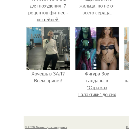
для похудения. 7
жильца, но не от
рецептов фитнес -
всего сердца.
коктейлей.
Хочешь в ЗАЛ?
Фигура Зои
Всем привет!
салданы в
па
"Стражах
Галактики" до сих
пор вызывает
восхищение.
© 2026 Фитнес для похудения
К