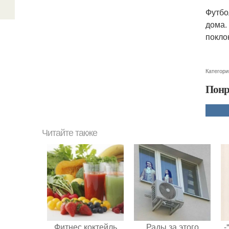
Футбо
дома.
покло
Категори
Понр
Читайте также
Фитнес коктейль
Рады за этого
-