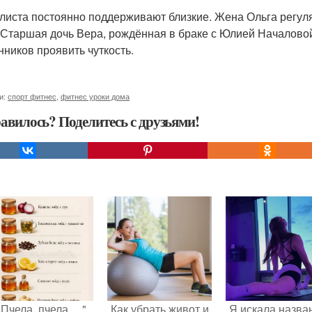
листа постоянно поддерживают близкие. Жена Ольга регуляр
 Старшая дочь Вера, рождённая в браке с Юлией Началовой
нников проявить чуткость.
и:
спорт фитнес
,
фитнес уроки дома
авилось? Поделитесь с друзьями!
"Пчела, пчела …".
Как убрать живот и
Я искала назва