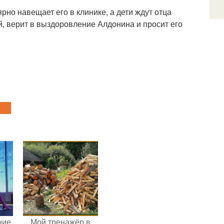
но навещает его в клинике, а дети ждут отца
, верит в выздоровление Алдонина и просит его
ние
Мой тренажёр в