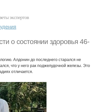
веты экспертов
худения
сти о состоянии здоровья 46-
огию. Алдонин до последнего старался не
лся, что у него рак поджелудочной железы. Это
адиях отличается.