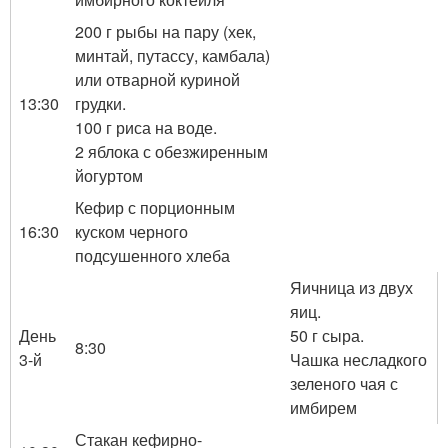
200 г рыбы на пару (хек,
минтай, путассу, камбала)
или отварной куриной
13:30
грудки.
100 г риса на воде.
2 яблока с обезжиренным
йогуртом
Кефир с порционным
16:30
куском черного
подсушенного хлеба
Яичница из двух
яиц.
День
50 г сыра.
8:30
3-й
Чашка несладкого
зеленого чая с
имбирем
Стакан кефирно-