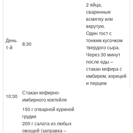
2 яйца,
сваренные
всмятку или
вкрутую.
Один тост с
День
тонким кусочком
8:30
1-й
твердого сыра.
Через 30 минут
после еды –
стакан кефира с
имбирем, корицей
и перцем
Стакан кефирно-
10:30
имбирного коктейля
150 г отварной куриной
грудки
200 г салата из любых
овощей (заправка –