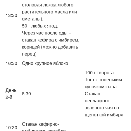
столовая ложка любого
растительного масла или
13:30
сметаны).
50 г любых ягод.
Через час после еды –
стакан кефира с имбирем,
корицей (можно добавить
перец)
16:30
Одно крупное яблоко
100 г творога.
Тост с тоненьким
кусочком сыра.
День
8:30
Стакан
2-й
несладкого
зеленого чая со
щепоткой имбиря
Стакан кефирно-
10:30
имбирного коктейля