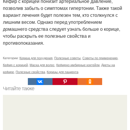
Кефир с корицей понизит артериальное давление,
позволив забыть о симптомах гипертонии. Также такой
вариант лечения будет полезен тем, кто столкнулся с
лишним весом. Однако перед употреблением
домашнего средства следует узнать больше о корице,
чтобы раскрыть ее полезные свойства и
противопоказания.
Категории:
Корица для похудения
,
Полезные советы
,
Советы по применению
,
Кефир с корицей
,
Маска для волос
,
Кефирно-имбирные коктейли
,
Диеты на
кефире
,
Полезные свойства
,
Корицы для пациента
Читайте также