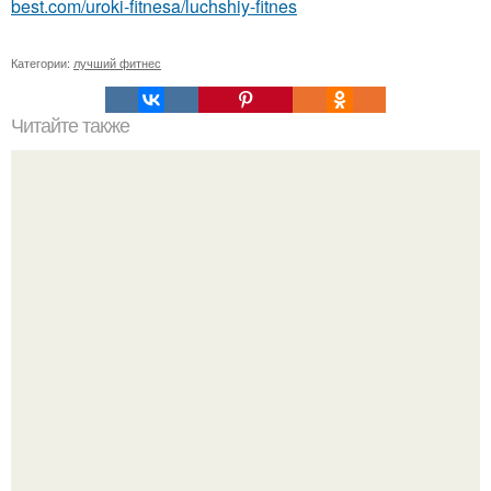
best.com/uroki-fitnesa/luchshiy-fitnes
Категории:
лучший фитнес
Читайте также
Куда сходить в Тюмени. 20 Лучших мест в Тюмени, куда
можно сходить с маленьким ребенком