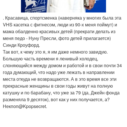
. Красавица, спортсменка (наверняка у многих была эта
VHS касетка с фитнесом, люди из 90-х меня поймут) и
мама обалденно красивых детей (прекрати делать из
меня педо - Нуну Пресли, фото детей прилагается)
Синди Кроуфорд.
Так вот, к чему это я, я им даже немного завидую.
Большую часть времени я ленивый холодец,
слоняющийся между домом и работой и в свои почти 34
года думающий, что надо уже лежать в направлении
места откуда не возвращаются. А в это время все эти
прекрасные женщины в свои годы живут на полную
катушку и по барабану, что уже за 79 (да, Джейн фонда
разменяла 9 десяток), вот как у них получается, а?
Некпоп@Kpopsecret.