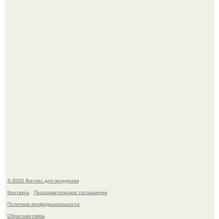
Тут даже мы не знаем, как комментировать.
Не зря её попу считают лучшей в мире.
© 2026 Фитнес для похудения
Контакты
Пользовательское соглашение
Политика конфидециальности
Обратная связь