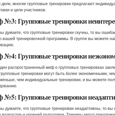
 деле, многие групповые тренировки предлагают индивиду
товки и цели участников.
 №3: Групповые тренировки неинтере
вы думаете, что групповые тренировки скучны, то вы ошиба
ю вашей тренировочной программы. В группе вы можете на
ивацию.
 №4: Групповые тренировки неэконо
дин распространенный миф о групповых тренировках заклю
 групповые тренировки могут быть более экономичными, ч
 меньше, чем индивидуальные тренировки, и вы можете пол
дованию.
 №5: Групповые тренировки неадапт
вы думаете, что групповые тренировки неадаптивны, то вы
 возрастов и уровней подготовки. Тренеры могут предлож