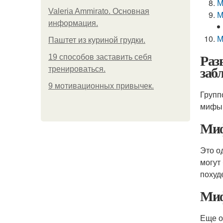
М
Valeria Ammirato. Основная
М
информация.
М
Паштет из куриной грудки.
Раз
19 способов заставить себя
заб
тренироваться.
9 мотивационных привычек.
Групп
мифы 
Миф
Это о
могут
похуд
Миф
Еще о