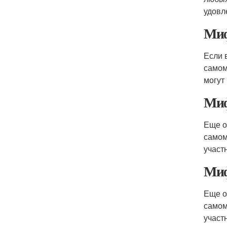
удовл
Миф
Если 
самом
могут
Миф
Еще о
самом
участ
Миф
Еще о
самом
участ