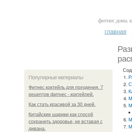
фитнес дома. 
главная
Раз
рас
Сод
Р
Популярные материалы
С
Фитнес коктейль для похудения. 7
К
рецептов фитнес - коктейлей.
М
Как стать красивой за 30 дней.
М
Китайские шарики как способ
М
сохранить здоровье, не вставая с
М
дивана.