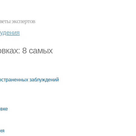
веты экспертов
худения
вках: 8 самых
ространенных заблуждений
овке
ия