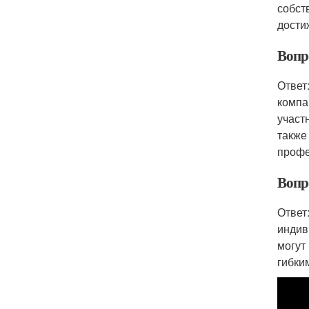
собст
дости
Вопр
Ответ
компа
участ
также
профе
Вопр
Ответ
индив
могут
гибки