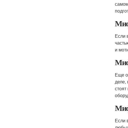
самом
подго
Миф
Если 
часть
и мот
Миф
Еще о
деле,
стоят
обору
Миф
Если 
любых