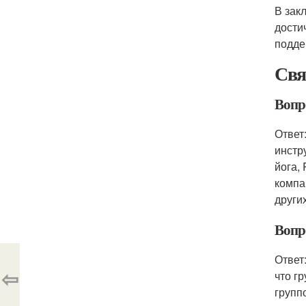
В зак
дости
подде
Свя
Вопр
Ответ
инстр
йога,
компа
други
Вопр
Ответ
⇦
что г
групп