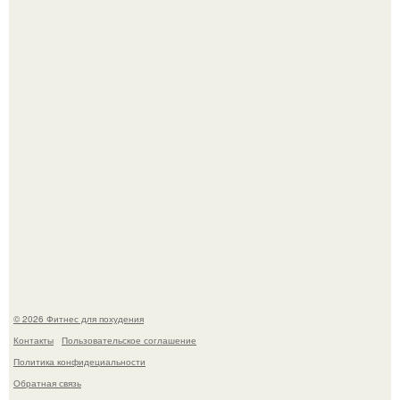
Уральская Барби уехала заграницу, чтобы сделать себе
грудь мечты за 12, 5 тыс.
Сергей соседов показал свою скромную дачу - и удивил
поклонников.
© 2026 Фитнес для похудения
Контакты
Пользовательское соглашение
Политика конфидециальности
Обратная связь