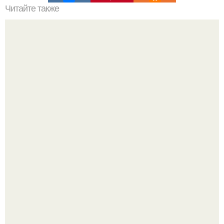
Читайте также
Вариант тренировки. Забирай на стену.
Рады за этого жильца, но не от всего сердца.