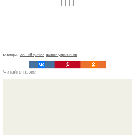
Категории:
лучший фитнес
,
фитнес упражнения
Читайте также
Изометрические упражнения для красивого тела?