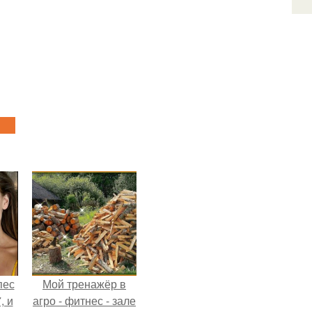
пес
Мой тренажёр в
, и
агро - фитнес - зале