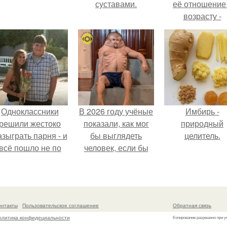
суставами.
её отношение
возрасту -
настоящий
манифест
уверенности: "
говорите, что 
отлично выгля
для 57.
Одноклассники
В 2026 году учёные
Имбирь -
решили жестоко
показали, как мог
природный
азыграть парня - и
бы выглядеть
целитель.
всё пошло не по
человек, если бы
плану.
его тело
эволюционировало
специально для
выживания в
онтакты
Пользовательское соглашение
Обратная связь
автокатастpoфах.
олитика конфидециальности
Копирование разрешено при у