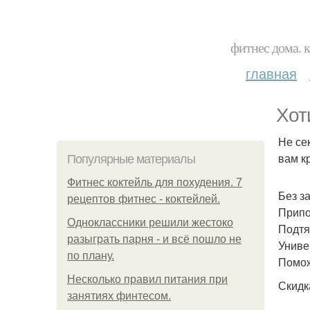
фитнес дома. 
главная
Хот
Не се
вам к
Популярные материалы
Фитнес коктейль для похудения. 7
Без з
рецептов фитнес - коктейлей.
Припо
Одноклассники решили жестоко
Подтя
разыграть парня - и всё пошло не
Униве
по плану.
Помож
Несколько правил питания при
Скидк
занятиях финтесом.