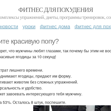
ФИТНЕС ДЛЯ ПОХУДЕНИЯ
комплексы упражнений, диеты, программы тренировок, со
новости
уроки
фитнес дома
фитнес для по
ите красивую попу?
крет, что мужчины любят глазами, так почему бы этим не 
расивые ягодицы за 10 секунд!
атрат лишнего времени.
днимают ягодицы, придают им форму.
гивают животик без сложных упражнений.
рсальность и удобство.
ет завоевать интересующего тебя мужчину.
а 53%. Осталось 8 штук, поспешите.