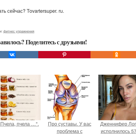
ть сейчас? Tovartersuper. ru.
и:
фитнес упражнения
авилось? Поделитесь с друзьями!
"Пчела, пчела …".
Про суставы. У вас
Дженнифер Ло
проблема с
исполнилось 57