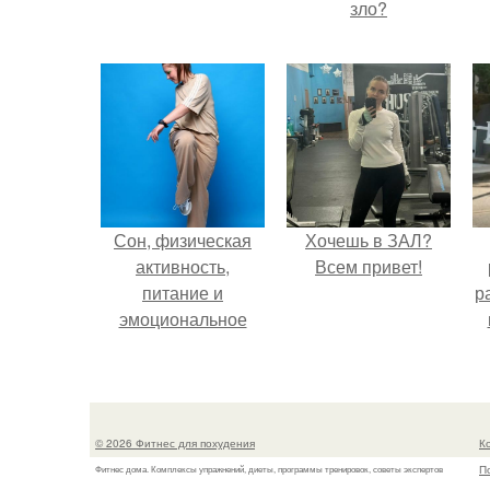
зло?
Сон, физическая
Хочешь в ЗАЛ?
активность,
Всем привет!
питание и
р
эмоциональное
состояние!
© 2026 Фитнес для похудения
К
П
Фитнес дома. Комплексы упражнений, диеты, программы тренировок, советы экспертов