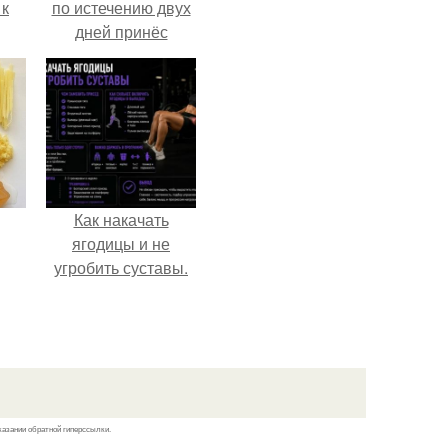
 к
по истечению двух
дней принёс
ощутимый
результат.
не
я
жу
Как накачать
ягодицы и не
угробить суставы.
казании обратной гиперссылки.