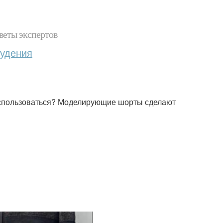
веты экспертов
худения
воспользоваться? Моделирующие шорты сделают