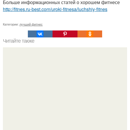
Больше информационных статей о хорошем фитнесе
http://fitnes.ru-best.com/uroki-fitnesa/luchshiy-fitnes
Категории:
лучший фитнес
Читайте также
Куда сходить в Тюмени. 20 Лучших мест в Тюмени, куда
можно сходить с маленьким ребенком