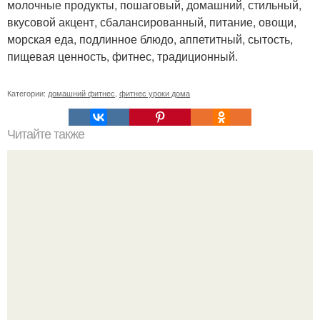
молочные продукты, пошаговый, домашний, стильный,
вкусовой акцент, сбалансированный, питание, овощи,
морская еда, подлинное блюдо, аппетитный, сытость,
пищевая ценность, фитнес, традиционный.
Категории:
домашний фитнес
,
фитнес уроки дома
Читайте также
Дополнительные тренировки на проекте "Фитнес -
Девичник" просто огонь!