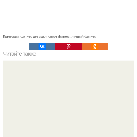
Категории:
фитнес девушки
,
спорт фитнес
,
лучший фитнес
Читайте также
Нейробика. Эту методику тренировки для наших извилин
придумали американцы - нейробиолог Лоренс Кац и
писатель мэннинг Рубин.