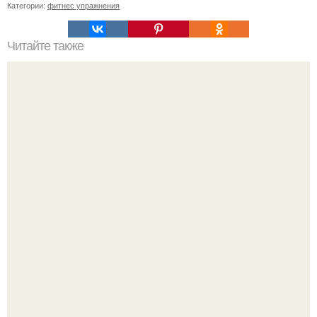
Категории:
фитнес упражнения
Читайте также
Куда сходить в Тюмени. 20 Лучших мест в Тюмени, куда
можно сходить с маленьким ребенком