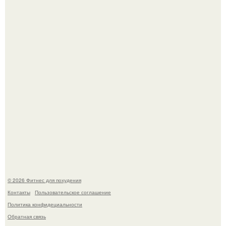
Уральская Барби уехала заграницу, чтобы сделать себе
грудь мечты за 12, 5 тыс.
Имбирь - это не только ароматная специя, но и отличный
ингредиент для полезных напитков и блюд.
© 2026 Фитнес для похудения
Контакты
Пользовательское соглашение
Политика конфидециальности
Обратная связь