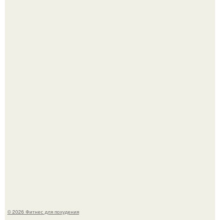
Я - Эльвина Кузнецова, тренер групповых фитнес
тренировок разных направлений.
Произошел странный инцидент, связанный с казахским
деликатесом.
© 2026 Фитнес для похудения