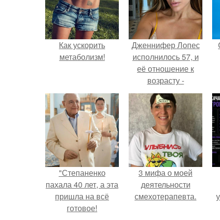
Как ускорить
Дженнифер Лопес
метаболизм!
исполнилось 57, и
её отношение к
возрасту -
настоящий
манифест
уверенности: "не
говорите, что я
отлично выгляжу
для 57.
"Степаненко
3 мифа о моей
пахала 40 лет, а эта
деятельности
пришла на всё
смехотерапевта.
у
готовое!