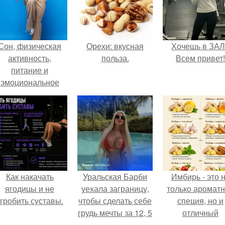
Сон, физическая
Орехи: вкусная
Хочешь в ЗА
активность,
польза.
Всем привет!
питание и
эмоциональное
состояние!
Как накачать
Уральская Барби
Имбирь - это 
ягодицы и не
уехала заграницу,
только аромат
гробить суставы.
чтобы сделать себе
специя, но и
грудь мечты за 12, 5
отличный
тыс.
ингредиент д