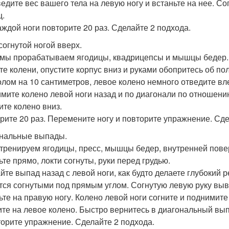
едите вес вашего тела на левую ногу и встаньте на нее. Со
ц.
аждой ноги повторите 20 раз. Сделайте 2 подхода.
согнутой ногой вверх.
 мы прорабатываем ягодицы, квадрицепсы и мышцы бедер.
те колени, опустите корпус вниз и руками обопритесь об по
олом на 10 сантиметров, левое колено немного отведите вл
мите колено левой ноги назад и по диагонали по отношени
ите колено вниз.
рите 20 раз. Перемените ногу и повторите упражнение. Сде
нальные выпады.
 тренируем ягодицы, пресс, мышцы бедер, внутренней пове
ьте прямо, локти согнуты, руки перед грудью.
йте выпад назад с левой ноги, как будто делаете глубокий р
тся согнутыми под прямым углом. Согнутую левую руку выве
ьте на правую ногу. Колено левой ноги согните и поднимите
ите на левое колено. Быстро вернитесь в диагональный вы
торите упражнение. Сделайте 2 подхода.