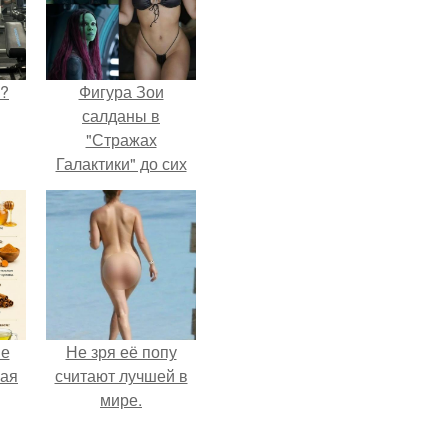
Л?
Фигура Зои
салданы в
"Стражах
Галактики" до сих
пор вызывает
восхищение.
не
Не зря её попу
ная
считают лучшей в
мире.
ля