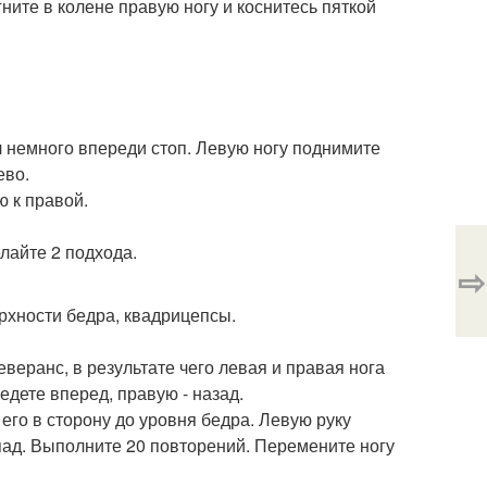
гните в колене правую ногу и коснитесь пяткой
л немного впереди стоп. Левую ногу поднимите
ево.
ю к правой.
лайте 2 подхода.
⇨
рхности бедра, квадрицепсы.
еверанс, в результате чего левая и правая нога
дете вперед, правую - назад.
 его в сторону до уровня бедра. Левую руку
пад. Выполните 20 повторений. Перемените ногу