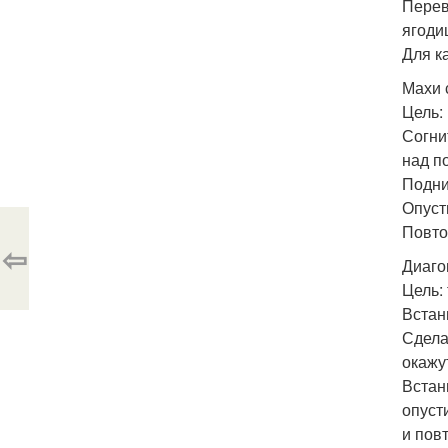
Перев
ягоди
Для к
Махи 
Цель:
Согни
над п
Подни
Опуст
Повто
⇦
Диаго
Цель:
Встан
Сдела
окажу
Встан
опуст
и пов