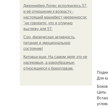
Дженнифер Лопес исполнилось 57,
и её отношение к возрасту -
настоящий манифест уверенности:
"не говорите, что я отлично
выгляжу для 57.
Сон, физическая активность,
питание и эмоциональное
состояние!
Китовьи вши. На самом деле это не
насекомые, а ракообразные,
относящиеся к бокоплавам.
Подни
Для к
Боков
Цель:
Встан
углом