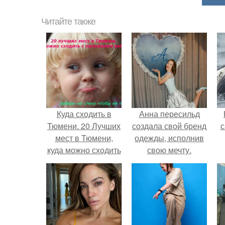
Читайте также
Куда сходить в
Анна пересильд
Тюмени. 20 Лучших
создала свой бренд
с
мест в Тюмени,
одежды, исполнив
куда можно сходить
свою мечту.
с маленьким
ребенком