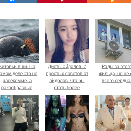
Китовьи вши. На
Диеты айдолов. 7
Рады за этог
амом деле это не
простых советов от
жильца, но не 
насекомые, а
айдолов, что бы
всего сердца
ракообразные,
стать более
относящиеся к
привлекательными
бокоплавам.