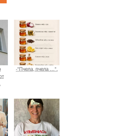
о
-"Пчела, пчела …".
от
.