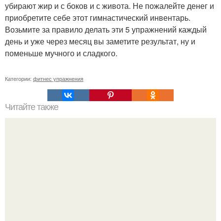
убирают жир и с боков и с живота. Не пожалейте денег и
приобретите себе этот гимнастический инвентарь.
Возьмите за правило делать эти 5 упражнений каждый
день и уже через месяц вы заметите результат, ну и
поменьше мучного и сладкого.
Категории:
фитнес упражнения
Читайте также
Сохраните себе эту табличку и сжигание жира будет для
вас наилегким похудением система Hiit.