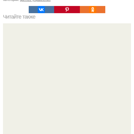
Читайте также
Утренняя зарядка. Чтобы фигура достигла
совершенства, совсем не обязательно изводить себя
круглыми сутками.