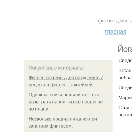
фитнес дома. 
главная
Йог
Сведе
Популярные материалы
Встан
ребра
Фитнес коктейль для похудения. 7
рецептов фитнес - коктейлей.
Сведи
Одноклассники решили жестоко
Мардж
разыграть парня - и всё пошло не
Стоя 
по плану.
вытол
Несколько правил питания при
занятиях финтесом.