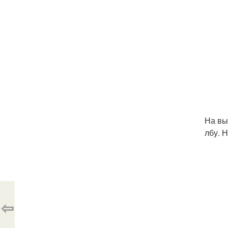
На вы
лбу. 
⇦