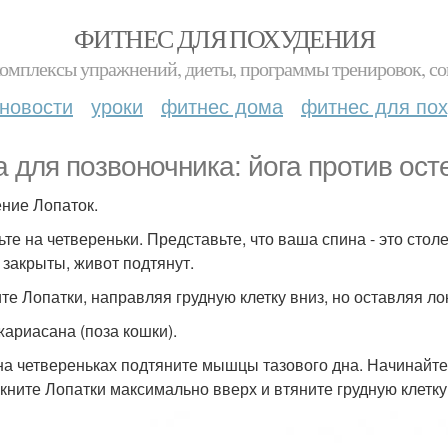
ФИТНЕС ДЛЯ ПОХУДЕНИЯ
комплексы упражнений, диеты, программы тренировок, со
новости
уроки
фитнес дома
фитнес для по
а для позвоночника: йога против ост
ние Лопаток.
ьте на четвереньки. Представьте, что ваша спина - это сто
 закрыты, живот подтянут.
те Лопатки, направляя грудную клетку вниз, но оставляя ло
ариасана (поза кошки).
на четвереньках подтяните мышцы тазового дна. Начинайте 
кните Лопатки максимально вверх и втяните грудную клетку