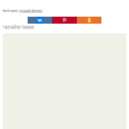
Категории:
лучший фитнес
Читайте также
Упражнения для подтяжки лица. 8 действенных
упражнений для подтяжки овала лица.