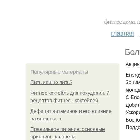
фитнес дома. 
главная
Бол
Акция
Популярные материалы
Energy
Заним
Пить или не пить?
молод
Фитнес коктейль для похудения. 7
С Ene
рецептов фитнес - коктейлей.
Добит
Дефицит витаминов и его влияние
Ускор
на внешность
Воспо
Подде
Правильное питание: основные
принципы и советы