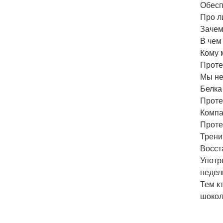
Обесп
Про л
Зачем
В чем
Кому 
Проте
Мы не
Белка
Проте
Компа
Проте
Трени
Восст
Употр
недел
Тем кт
шокол