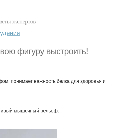
веты экспертов
худения
свою фигуру выстроить!
фом, понимает важность белка для здоровья и
асивый мышечный рельеф.