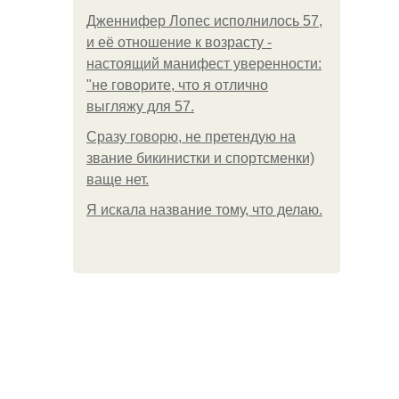
Дженнифер Лопес исполнилось 57,
и её отношение к возрасту -
настоящий манифест уверенности:
"не говорите, что я отлично
выгляжу для 57.
Сразу говорю, не претендую на
звание бикинистки и спортсменки)
ваще нет.
Я искала название тому, что делаю.