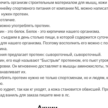
ечить организм строительным материалом для мышц, кожи 
инейку спортивного питания от компании NL можно написать
 нужен протеин.
 отличие.
можно употреблять протеин.
ин - это белок. Белок - это кирпичики нашего организма.
 съедаем в день столько пищи, в которой содержится суточ
 для нашего организма. Поэтому восполнить его можно с п
ина.
ния предлагает протеин: сывороточный, сывороточный.
ин, его ещё называют "Быстрым" протеином, его пьют утром
ровки. Он мгновенно доставляет в мышцы аминокислоты, т
анавливает их.
еблять протеин нужно не только спортсменам, но и людям, 
ю.
о худеет, так как кг уходят, а кожа становится обвисшей. Пр
ад ваниль для заказа пишите мне в лс.