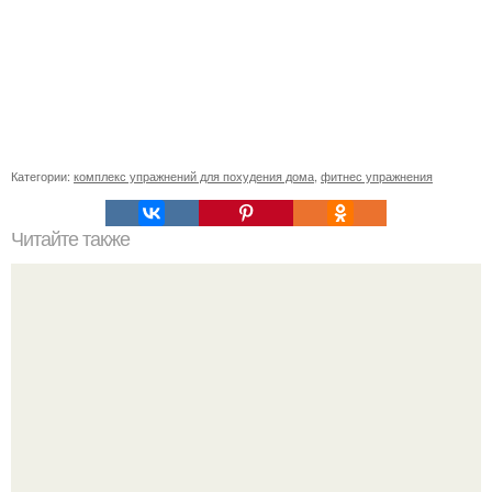
Категории:
комплекс упражнений для похудения дома
,
фитнес упражнения
Читайте также
Сколько раз нужно делать планку, чтобы похудеть.
Сколько раз в день делать планку —, чтобы был