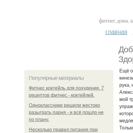
фитнес дома. 
главная
Доб
Здо
Ещё о
кинез
Популярные материалы
рука,
Фитнес коктейль для похудения. 7
Алекс
рецептов фитнес - коктейлей.
мой т
Одноклассники решили жестоко
упраж
разыграть парня - и всё пошло не
котор
по плану.
медле
Тольк
Несколько правил питания при