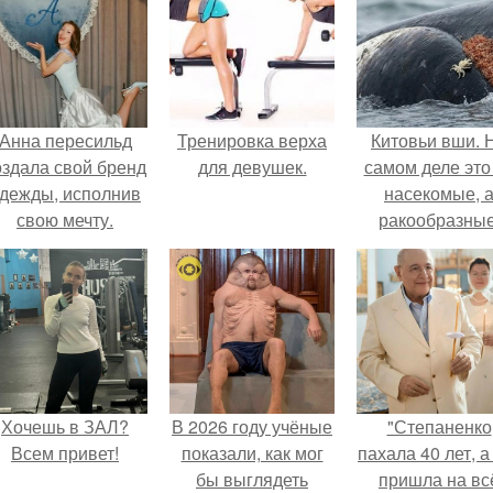
Анна пересильд
Тренировка верха
Китовьи вши. 
оздала свой бренд
для девушек.
самом деле это
дежды, исполнив
насекомые, 
свою мечту.
ракообразные
относящиеся 
бокоплавам.
Хочешь в ЗАЛ?
В 2026 году учёные
"Степаненко
Всем привет!
показали, как мог
пахала 40 лет, а
бы выглядеть
пришла на вс