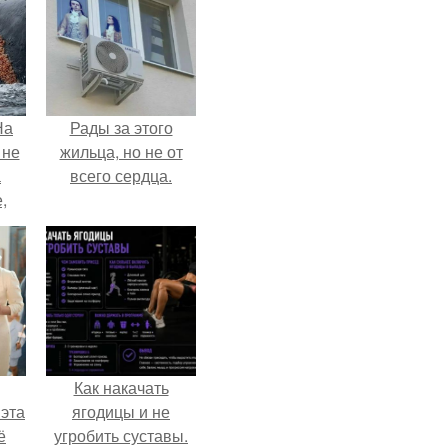
На
Рады за этого
 не
жильца, но не от
а
всего сердца.
,
к
Как накачать
 эта
ягодицы и не
ё
угробить суставы.