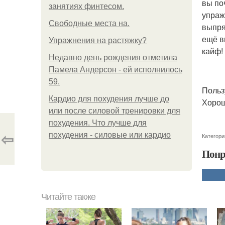
вы по
занятиях финтесом.
упраж
Свободные места на.
выпря
ещё в
Упражнения на растяжку?
кайф!
Недавно день рождения отметила
Памела Андерсон - ей исполнилось
59.
Польз
Кардио для похудения лучше до
Хорош
или после силовой тренировки для
похудения. Что лучше для
⇦
похудения - силовые или кардио
Категори
Понр
Читайте также