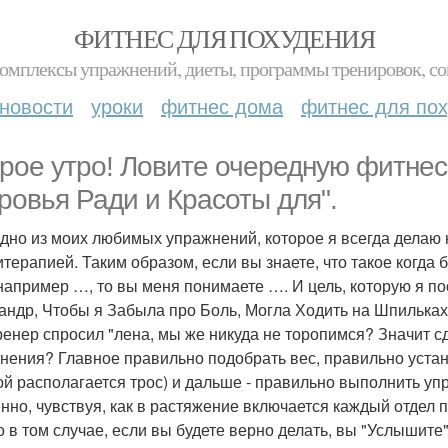
ФИТНЕС ДЛЯ ПОХУДЕНИЯ
комплексы упражнений, диеты, программы тренировок, со
новости
уроки
фитнес дома
фитнес для по
рое утро! Ловите очередную фитнес 
ровья Ради и Красоты для".
дно из моих любимых упражнений, которое я всегда делаю 
итерапией. Таким образом, если вы знаете, что такое когда
 например …, то вы меня понимаете …. И цель, которую я по
андр, Чтобы я Забыла про Боль, Могла Ходить на Шпильках 
ренер спросил "лена, мы же никуда не торопимся? Значит сд
нения? Главное правильно подобрать вес, правильно устан
ой располагается трос) и дальше - правильно выполнить упр
нно, чувствуя, как в растяжение включается каждый отдел 
о в том случае, если вы будете верно делать, вы "Услышит