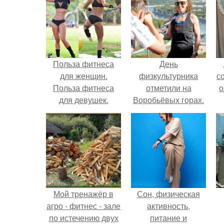
Польза фитнеса
День
для женщин.
физкультурника
с
Польза фитнеса
отметили на
о
для девушек.
Воробьёвых горах.
Мой тренажёр в
Сон, физическая
агро - фитнес - зале
активность,
по истечению двух
питание и