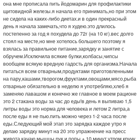
она мне прописала пить йодомарин для профилактики
щитовидной железы.я начала его принимать,но при этом
не сидела на каких-либо диетах.и в один прекрасный
день я начала замечать,что я худею.это длилось
постепенно за год я похудела до 72г (на 10 кг).вес долго
стоял на месте,но мне хотелось большего поэтому я
взялась за правильное питание,зарядку и занятие с
обручем.Исключила всякие булки,колбасы,чипсы
вообщем всякую вредную гадость для организма.Начала
питаться всем отварным,продуктами приготовленными
на пару,кашами,творогом,фруктами,овощами,мясо,рыба
отварные обязательно в неделю я употребляю,хлеб я
заменяю лавашом и конечно же главное в моем рационе
это 2 стакана воды за час до еды!в день я выпиваю 1,5
литры воды это норма для человека и летом 2 литра,а
после еды я не пью.пить можно через 1-2 часа после
еды.Следующий мой этап это зарядка каждое утро я
делаю зарядку минут на 20 это упражнение на пресс
живота,качаю мышцы рук и попы + 10 минут утром кручу