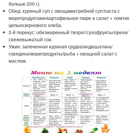
больше 200 г).
Обед: куриный суп с овощами/грибной суп/паста с
морепродуктами/картофельное пюре и салат + ломтик
цельнозернового хлеба.
2-й перекус: обезжиренный творог/сухофрукты/орехи/
свежевыжатый сок.
Ужин: запеченная куриная грудка/индюшатина/
говядина/морепродукты/рыба + овощной салат с
маслом.