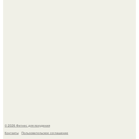
Тут даже мы не знаем, как комментировать.
Сергей соседов показал свою скромную дачу - и удивил
поклонников.
© 2026 Фитнес для похудения
Контакты
Пользовательское соглашение