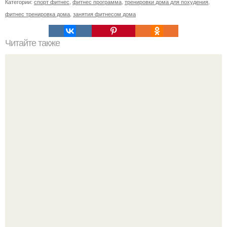
Категории:
спорт фитнес
,
фитнес программа
,
тренировки дома для похудения
,
фитнес тренировка дома
,
занятия фитнесом дома
Читайте также
Прорывы в лечении ожирения: новые подходы и
технологии