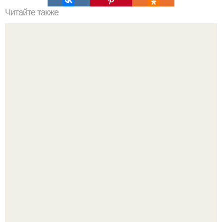
Читайте также
Женские штаны с резинкой внизу. на резинке внизу.
-"Пчела, пчела …".