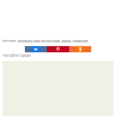
Категории:
тренировки дома для похудения
,
фитнес упражнения
Читайте также
Куда сходить в Тюмени. 20 Лучших мест в Тюмени, куда
можно сходить с маленьким ребенком