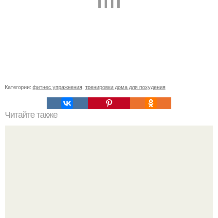
Категории:
фитнес упражнения
,
тренировки дома для похудения
Читайте также
Как накачать попу, если у вас проблемы с
позвоночником или тренировки попы без осевой