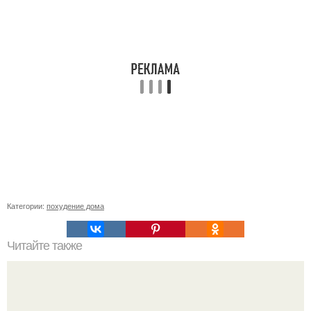
Категории:
похудение дома
Читайте также
Женские штаны с резинкой внизу. на резинке внизу.