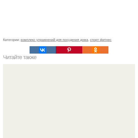
Категории:
комплекс упражнений для похудения дома
,
спорт фитнес
Читайте также
Мы празднуем международный день йоги вместе с
территорией фитнеса и министерством физической
культуры и спорта курской области!