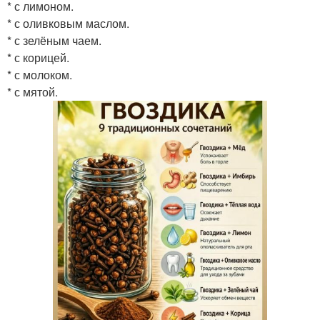
* с лимоном.
* с оливковым маслом.
* с зелёным чаем.
* с корицей.
* с молоком.
* с мятой.