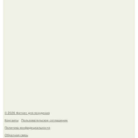
Не зря её попу считают лучшей в мире.
Песочный пирог с сочной клубничной начинкой и
меренговой шапочкой!
© 2026 Фитнес для похудения
Контакты
Пользовательское соглашение
Политика конфидециальности
Обратная связь