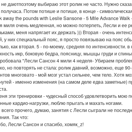
 не даютпоэтому выбираю этот ролик не часто. Нужно сказать
 получаса. Потом потише и потише, в конце - символическа
k away the pounds with Leslie Sansone - 5 Mile Advance Walk 
я миля очень медленная, но можно потерпеть, Лесли и ее р
ьками, меня напрягает их держать ))) Вторая - очень интенс
й, у них специальный пояс, я просто повязываю на пояс обыч
лько, как вторая. 5 - по-моему, средняя по интенсивности. 
хность икр, боковую бедра, поясницу, мышцы груди и спины
робовала "Лесли Сансон 4 мили 4 неделя- Убираем проблем
хо, но повторять не стала: ролик давний, возможно, еще 90
нтов многовато - мой мозг устал сильнее, чем тело. Хотя м
нутей - именно изменения (на самом деле едва заметные) 
ста.
еня эти тренировки - чудесный способ удовлетворить мою 
нные кардио-нагрузки, люблю прыгать и махать ногами.
 всего прочего, думаю, занятия с Лесли сыграли не после
ния. Так что:
бо, Лесли Сансон и спасибо, хомяк_z!