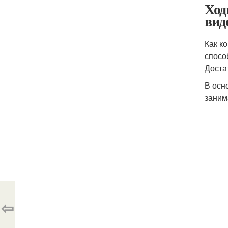
Ход
вид
Как к
спосо
Доста
В осн
заним
⇦