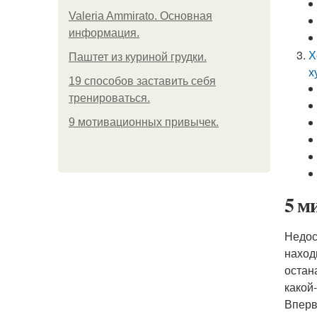
Valeria Ammirato. Основная
информация.
Х
Паштет из куриной грудки.
х
19 способов заставить себя
тренироваться.
9 мотивационных привычек.
5 м
Недос
наход
остан
какой
Вперв