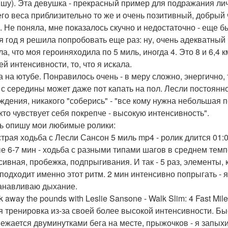
ишу). Эта девушка - прекрасный пример для подражания лич
го веса приблизительно то же и очень позитивный, добрый 
. Не поняла, мне показалось скучно и недостаточно - еще бы,
я год я решила попробовать еще раз: ну, очень адекватный 
ла, что моя героиняходила по 5 миль, иногда 4. Это 8 и 6,4 
й интенсивности, то, что я искала.
 на ютубе. Понравилось очень - в меру сложно, энергично,
, с середины может даже пот капать на пол. Лесли постоянно
ждения, никакого "соберись" - "все кому нужна небольшая
 кто чувствует себя покрепче - высокую интенсивность".
ь опишу мои любимые ролики:
страя ходьба с Лесли Сансон 5 миль mp4 - ролик длится 01:0
е 6-7 мин - ходьба с разными типами шагов в среднем темпе,
сивная, пробежка, подпрыгивания. И так - 5 раз, элементы,
 подходит именно этот ритм. 2 мин интенсивно попрыгать - 
анавливаю дыхание.
k away the pounds with Leslie Sansone - Walk Slim: 4 Fast Mi
я тренировка из-за своей более высокой интенсивности. Б
ежается двуминутками бега на месте, прыжочков - я запых