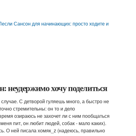
Лесли Сансон для начинающих: просто ходите и
он: неудержимо хочу поделиться
 случае. С детворой гуляешь много, а быстро не
очно стремительны: он то и дело
 время озираюсь не захочет ли с ним пообщаться
меня пит, он любит людей, собак - мало каких).
сь. О ней писала хомяк_z (надеюсь, правильно