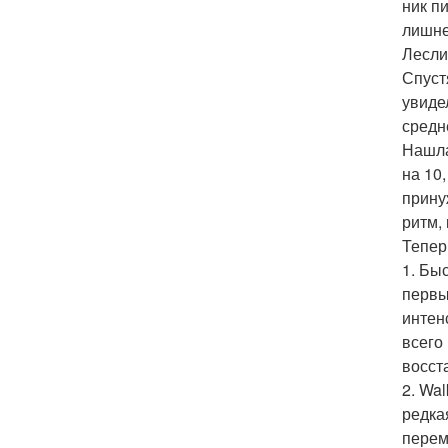
ник п
лишне
Лесли
Спуст
увиде
средне
Нашла
на 10
прину
ритм,
Тепер
1. Бы
первы
интен
всего
восст
2. Wal
редка
перем