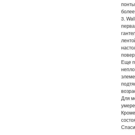
понты
более
3. Wal
перва
гантел
ленто
насто
повер
Еще п
непло
элеме
подтя
возра
Для м
умере
Кроме
состоя
Спаси