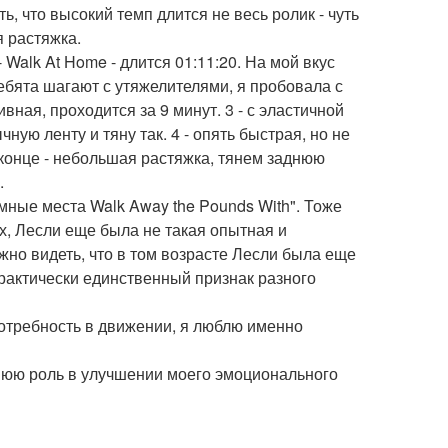
, что высокий темп длится не весь ролик - чуть
я растяжка.
- Walk At Home - длится 01:11:20. На мой вкус
ебята шагают с утяжелителями, я пробовала с
ивная, проходится за 9 минут. 3 - с эластичной
ную ленту и тяну так. 4 - опять быстрая, но не
в конце - небольшая растяжка, тянем заднюю
.
ные места Walk Away the Pounds With". Тоже
-х, Лесли еще была не такая опытная и
ожно видеть, что в том возрасте Лесли была еще
практически единственный признак разного
потребность в движении, я люблю именно
днюю роль в улучшении моего эмоционального