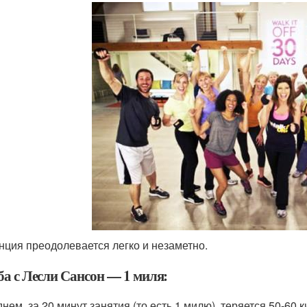
нция преодолевается легко и незаметно.
ба с Лесли Сансон — 1 миля:
днем, за 20 минут занятия (то есть 1 милю), теряется 50-60 