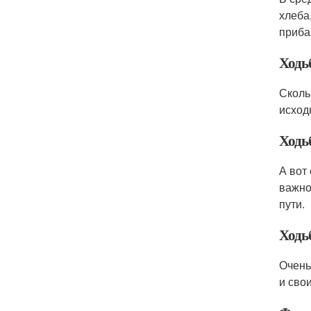
хлеба
приба
Ходь
Сколь
исход
Ходь
А вот
важно
пути.
Ходь
Очень
и сво