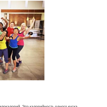
килокалорий. Это калорийность одного куска