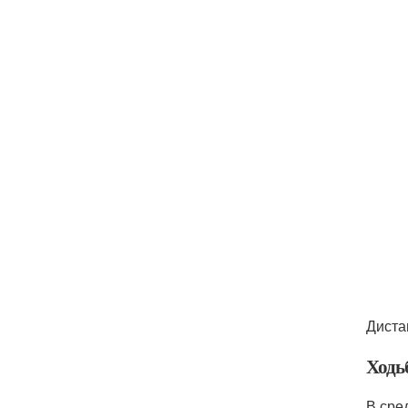
Диста
Ходь
В сре