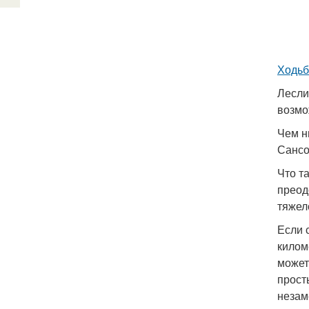
Ходьб
Лесли
возмо
Чем н
Сансо
Что т
преод
тяжел
Если 
килом
может
прост
незам