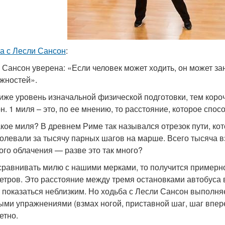
а с Лесли Сансон
:
 Сансон уверена: «Если человек может ходить, он может з
жностей».
иже уровень изначальной физической подготовки, тем коро
н. 1 миля – это, по ее мнению, то расстояние, которое спо
акое миля? В древнем Риме так назывался отрезок пути, к
олевали за тысячу парных шагов на марше. Всего тысяча вз
ого облачения — разве это так много?
сравнивать милю с нашими мерками, то получится примерно 
етров. Это расстояние между тремя остановками автобуса в
 показаться неблизким. Но ходьба с Лесли Сансон выполня
ыми упражнениями (взмах ногой, приставной шаг, шаг впере
етно.