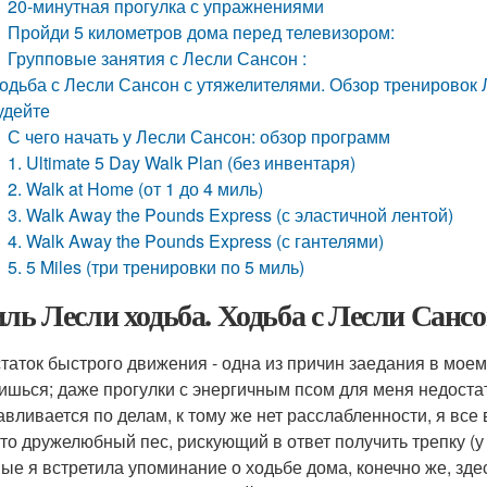
20-минутная прогулка с упражнениями
Пройди 5 километров дома перед телевизором:
Групповые занятия с Лесли Сансон :
одьба с Лесли Сансон с утяжелителями. Обзор тренировок 
удейте
С чего начать у Лесли Сансон: обзор программ
1. Ultimate 5 Day Walk Plan (без инвентаря)
2. Walk at Home (от 1 до 4 миль)
3. Walk Away the Pounds Express (с эластичной лентой)
4. Walk Away the Pounds Express (с гантелями)
5. 5 Miles (три тренировки по 5 миль)
иль Лесли ходьба. Ходьба с Лесли Санс
таток быстрого движения - одна из причин заедания в моем
ишься; даже прогулки с энергичным псом для меня недостат
авливается по делам, к тому же нет расслабленности, я все
-то дружелюбный пес, рискующий в ответ получить трепку (у 
ые я встретила упоминание о ходьбе дома, конечно же, зде