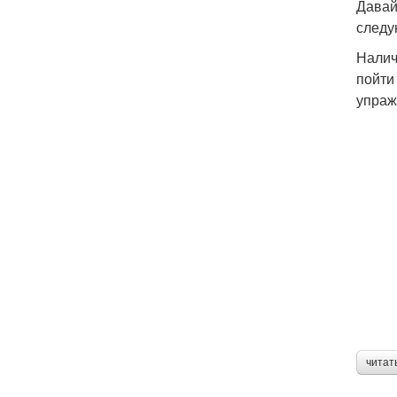
Давай
следу
Налич
пойти
упраж
читат