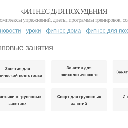
ФИТНЕС ДЛЯ ПОХУДЕНИЯ
комплексы упражнений, диеты, программы тренировок, со
новости
уроки
фитнес дома
фитнес для по
пповые занятия
Занятия для
Занятия для
Занят
психологического
зической подготовки
здоровья
астники в групповых
Спорт для групповых
Ин
занятиях
занятий
анятия по аэробике
Занятия по йоге
Зан