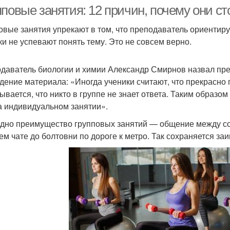
повые занятия: 12 причин, почему они сто
овые занятия упрекают в том, что преподаватель ориентиру
ки не успевают понять тему. Это не совсем верно.
анятия по фитнесу
Группа для занятий
Подг
даватель биологии и химии Александр Смирнов назвал пр
дение материала: «Иногда ученики считают, что прекрасно п
зывается, что никто в группе не знает ответа. Таким образо
щеобразовательные
Занятия в ясельной и
Заня
а индивидуальном занятии».
занятия
дно преимущество групповых занятий — общение между со
ем чате до болтовни по дороге к метро. Так сохраняется за
Занятия в группе
Занятия в фитнес-клубе
Д
Зал перед групповыми
З
ятие в фитнес-клубе
занятиями
тре