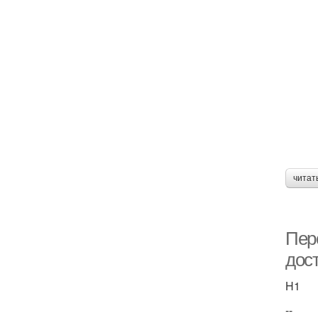
читат
Пер
дос
H1
--