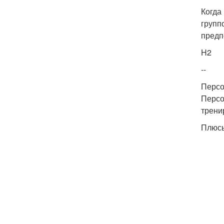
Когда
групп
предп
H2
--
Персо
Персо
трени
Плюсы