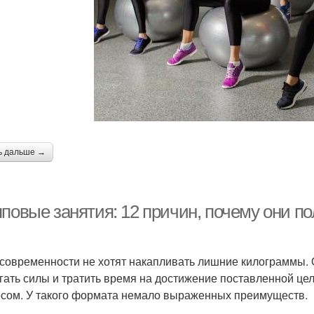
Занятия для
Ожида
Занятия для похудения
достижения
Достижения на
Пути к групповым
Гр
рупповых занятиях
занятиям
ь дальше →
П
анятия в спортзале
Занятие в группе
гру
пповые занятия: 12 причин, почему они п
Гру
упповая тренировка
Занятия с тренером
современности не хотят накапливать лишние килограммы. О
гать силы и тратить время на достижение поставленной цел
сом. У такого формата немало выраженных преимуществ.
И
Занятия в фитнес
Танцевальные занятия
гру