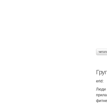
г
читат
З
Гру
Гр
erid:
Люди 
прила
фитне