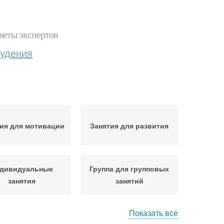
веты экспертов
худения
ия для мотивации
Занятия для развития
дивидуальные
Группа для групповых
занятия
занятий
Показать все
Занятия по групповому
ятия по пилатесу