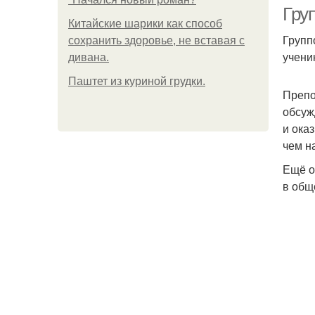
Груп
Китайские шарики как способ
Групп
сохранить здоровье, не вставая с
учени
дивана.
З
Паштет из куриной грудки.
Препо
обсуж
и ока
Об
чем н
Ещё о
в общ
Зан