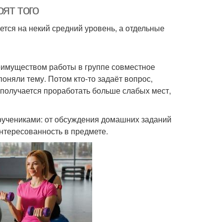
тренингу
ят того
ется на некий средний уровень, а отдельные
отовка к занятиям
Участие в занятиях
еимуществом работы в группе совместное
оняли тему. Потом кто-то задаёт вопрос,
м получается проработать больше слабых мест,
тия по сравнению
Групповые тренировки
учениками: от обсуждения домашних заданий
интересованность в предмете.
олгий занятие
Групповое занятие
анятия перед
Советы по групповым
нажерным залом
тренировок