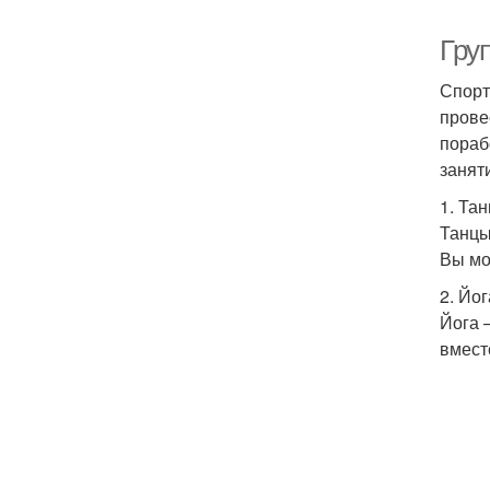
Гру
Спорт
прове
пораб
занят
1. Та
Танцы
Вы мо
2. Йог
Йога 
вмест