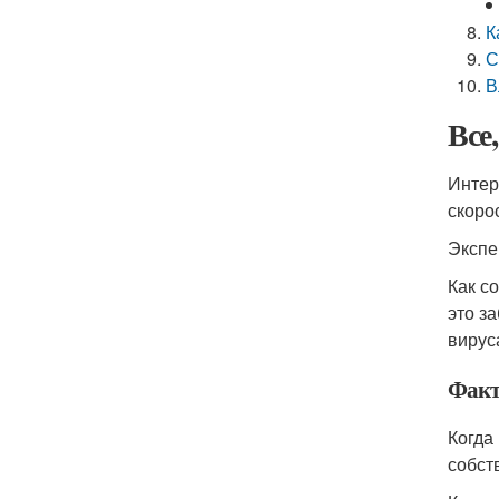
К
С
В
Все
Интер
скоро
Экспе
Как с
это з
вирус
Факт
Когда
собст