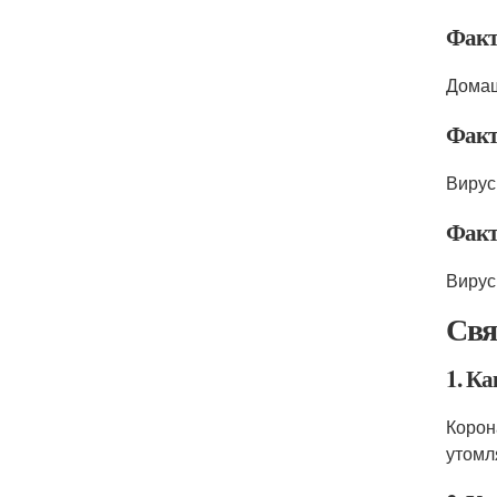
Факт
Домаш
Факт
Вирус
Факт
Вирус
Свя
1. К
Корон
утомл