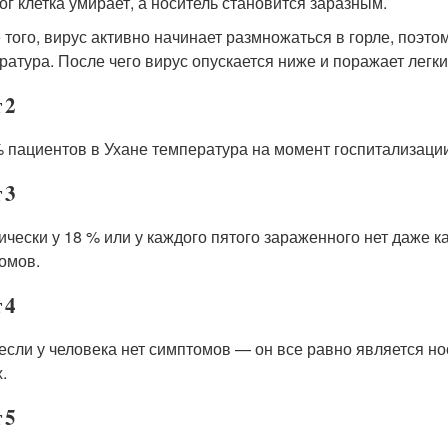
тог клетка умирает, а носитель становится заразным.
 того, вирус активно начинает размножаться в горле, поэт
ратура. После чего вирус опускается ниже и поражает легки
 2
% пациентов в Ухане температура на момент госпитализаци
 3
ически у 18 % или у каждого пятого зараженного нет даже к
омов.
 4
если у человека нет симптомов — он все равно является н
.
 5