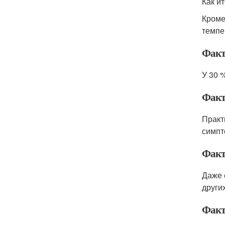
Как и
Кроме
темпе
Факт
У 30 
Факт
Практ
симпт
Факт
Даже 
других
Факт