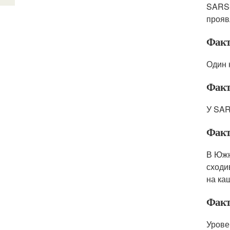
SARS-
прояв
Факт
Один 
Факт
У SAR
Факт
В Южн
сходи
на ка
Факт
Урове