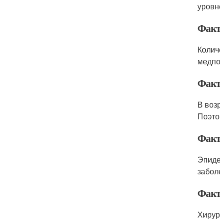
уровне
Факт
Колич
медпо
Факт
В воз
Поэто
Факт
Эпиде
забол
Факт
Хирур