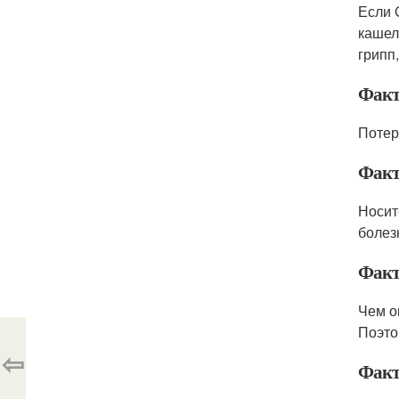
Если 
кашел
грипп
Факт
Потер
Факт
Носит
болез
Факт
Чем о
Поэто
⇦
Факт