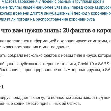
Частота заражения у людей с разными группами крови
акие группы людей наиболее уязвимы перед коронавирусо
колько времени длится инкубационный период у коронавир
лияет ли погода на распространение коронавируса
, что вам нужно знать: 20 фактов о кор
нет переполнен информацией о коронавирусе: симптомы, л
сть распространения и многое другое.
рты собрали несколько фактов о новом типе вируса, котор
ообщают зарубежные интернет-источники, Covid-19 и SARS-Co
аболевание, спровоцированное новым коронавирусом, а SA
а.
 1
 вирус попадает в клетку, то полностью захватывает над не
венные копии вместо привычных ей белков.