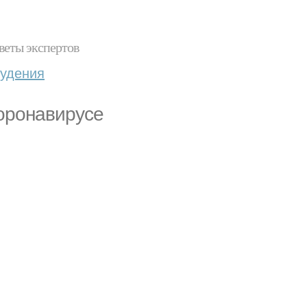
веты экспертов
худения
коронавирусе