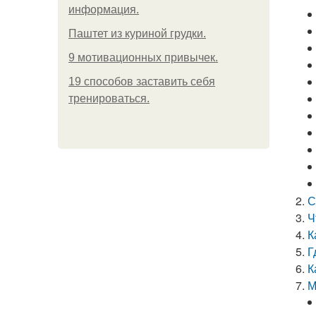
информация.
Паштет из куриной грудки.
9 мотивационных привычек.
19 способов заставить себя
тренироваться.
С
Ч
К
Г
К
М