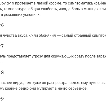
Covid-19 протекает в легкой форме, то симптоматика крайн
ь, температура, общая слабость, иногда боль в мышцах или
, в домашних условиях.
 6
я чувства вкуса и/или обоняния — самый странный симпто
 7
ель представляет угрозу для окружающих сразу после зараж
нь.
 8
паснее вирус, тем хуже он распространяется: ему нужно выж
му крайне редко они мутируют в нечто серьезное.
 9