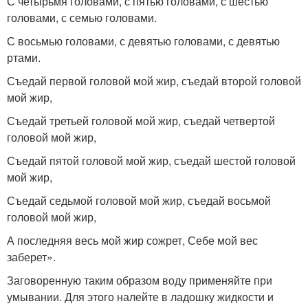
С четырьмя головами, с пятью головами, с шестью
головами, с семью головами.
С восьмью головами, с девятью головами, с девятью
ртами.
Съедай первой головой мой жир, съедай второй головой
мой жир,
Съедай третьей головой мой жир, съедай четвертой
головой мой жир,
Съедай пятой головой мой жир, съедай шестой головой
мой жир,
Съедай седьмой головой мой жир, съедай восьмой
головой мой жир,
А последняя весь мой жир сожрет, Себе мой вес
заберет».
Заговоренную таким образом воду применяйте при
умывании. Для этого налейте в ладошку жидкости и