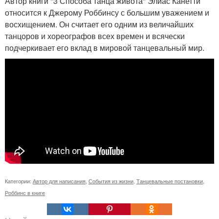
Автор книги "3 Способа танца живота" Элиас Канетти
относится к Джерому Роббинсу с большим уважением и
восхищением. Он считает его одним из величайших
танцоров и хореографов всех времен и всячески
подчеркивает его вклад в мировой танцевальный мир.
Категории:
Автор для написания
,
События из жизни
,
Танцевальные постановки
,
Роббинс в книге