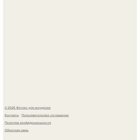
Имбирь - это не только ароматная специя, но и отличный
ингредиент для полезных напитков и блюд.
Тут даже мы не знаем, как комментировать.
© 2026 Фитнес для похудения
Контакты
Пользовательское соглашение
Политика конфидециальности
Обратная связь