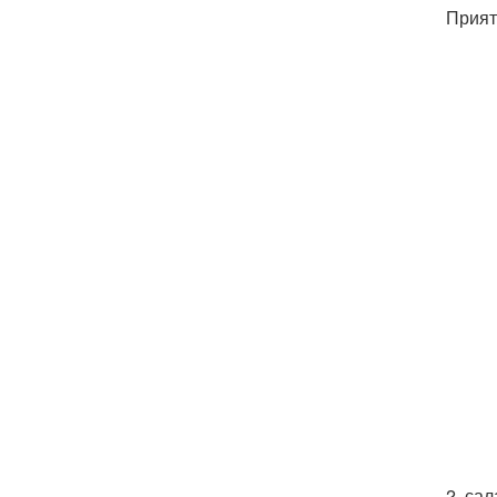
Прият
2. са