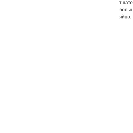
тщате
больш
яйцо,