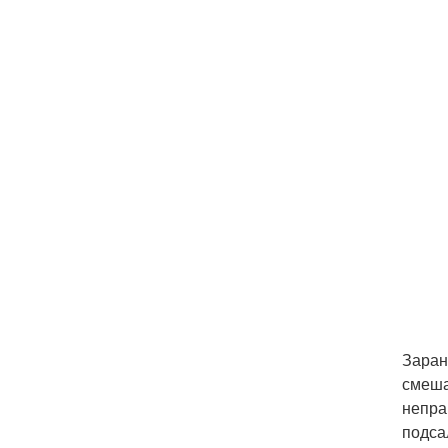
Заран
смеша
непра
подса