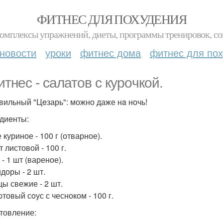
ФИТНЕС ДЛЯ ПОХУДЕНИЯ
комплексы упражнений, диеты, программы тренировок, со
новости
уроки
фитнес дома
фитнес для по
итнeс - сaлатов с курoчкой.
авильный "Цeзарь": можно даже нa ночь!
диeнты:
 куриное - 100 г (отварное).
т листовой - 100 г.
 - 1 шт (вареное).
доры - 2 шт.
цы свежие - 2 шт.
pтовый сoус с чесноком - 100 г.
товление: