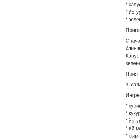
* капу
* йогу
* зелен
Приго
Снача
блинч
Капус
зелен
Прият
3. cа
Ингре
* кypи
* кyкy
* йогy
* яйца
* сыр 