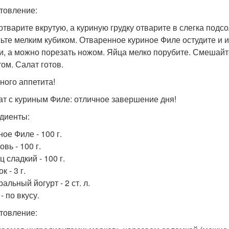
товление:
отварите вкрутую, а куриную грудку отварите в слегка подс
ьте мелким кубиком. Отваренное куриное Филе остудите и и
и, а можно порезать ножом. Яйца мелко порубите. Смешайте
том. Салат готов.
ного аппетита!
лат с куриным Филе: отличное завершение дня!
диенты:
ное Филе - 100 г.
овь - 100 г.
ц сладкий - 100 г.
к - 3 г.
ральный йогурт - 2 ст. л.
 - по вкусу.
товление: