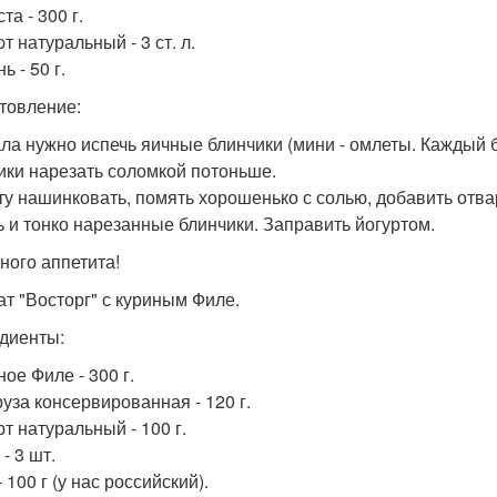
ста - 300 г.
pт натуральный - 3 ст. л.
ь - 50 г.
товление:
ла нужно испечь яичные блинчики (мини - омлеты. Каждый 
ики нарезать соломкой потоньше.
ту нашинковать, помять хорошенько с солью, добавить отва
ь и тонко нарезанные блинчики. Заправить йогуртом.
ного аппетита!
лат "Восторг" с куриным Филе.
диенты:
ное Филе - 300 г.
руза консервированная - 120 г.
рт натуральный - 100 г.
 - 3 шт.
- 100 г (у нас российский).