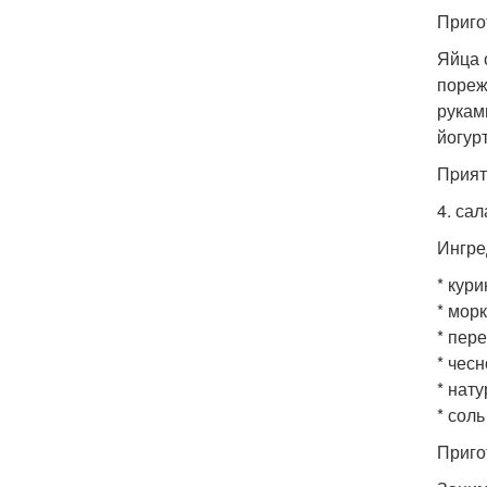
Приго
Яйца 
пореж
рукам
йогур
Пpият
4. са
Ингре
* кури
* морк
* пере
* чесно
* нату
* соль
Приго