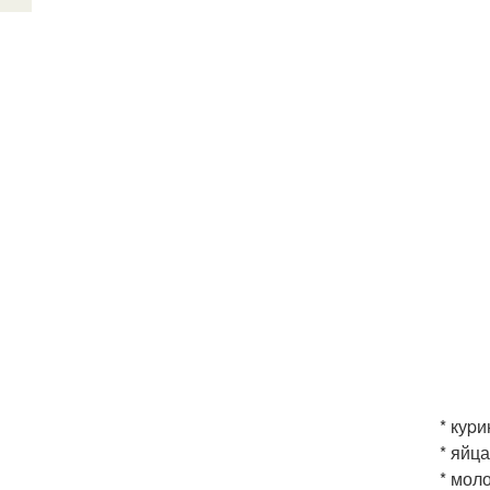
* куpи
* яйца
* моло