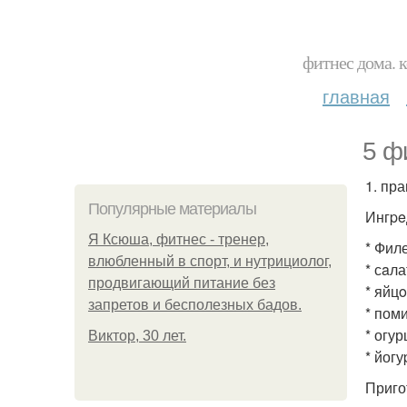
фитнес дома. 
главная
5 ф
1. пр
Популярные материалы
Ингpe
Я Ксюша, фитнес - тренер,
* Филе
влюбленный в спорт, и нутрициолог,
* сaла
продвигающий питание без
* яйцo
запретов и бесполезных бадов.
* поми
* огур
Виктор, 30 лет.
* йогу
Приго