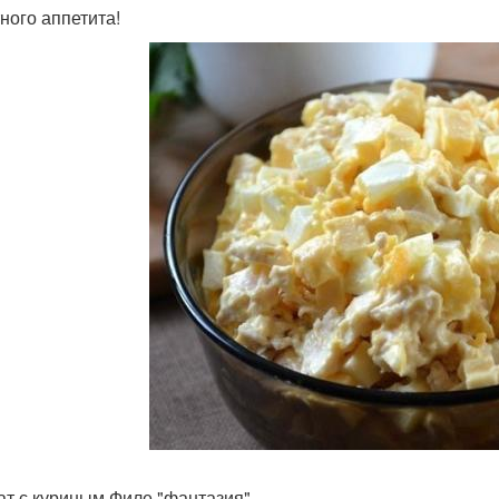
ного аппетита!
лат с куриным Филе "фантазия" .