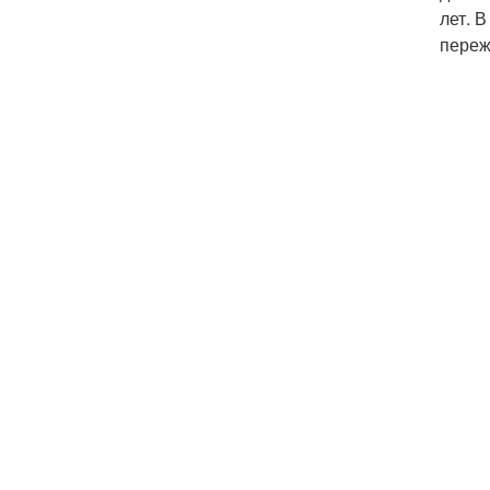
лет. 
переж