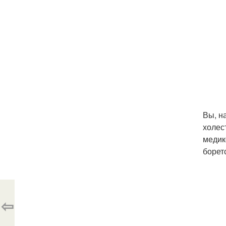
Вы, н
холес
медик
борет
⇦