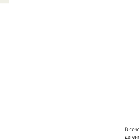
В соч
деген