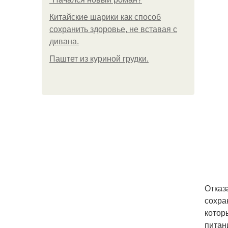
Китайские шарики как способ
сохранить здоровье, не вставая с
дивана.
Паштет из куриной грудки.
Отказ
сохра
котор
питан