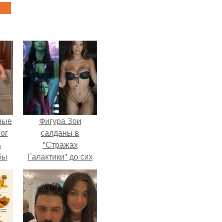
ные
Фигура Зои
мог
салданы в
ь
"Стражах
бы
Галактики" до сих
пор вызывает
ало
восхищение.
ля
в
ах.