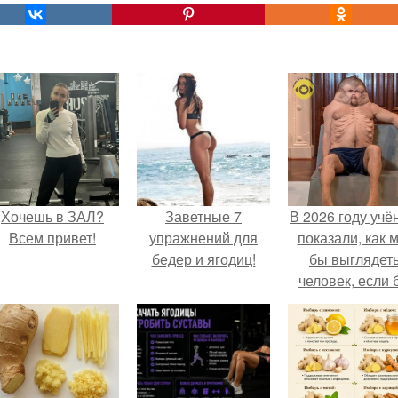
Хочешь в ЗАЛ?
Заветные 7
В 2026 году учё
Всем привет!
упражнений для
показали, как 
бедер и ягодиц!
бы выглядет
человек, если 
его тело
эволюциониров
специально д
выживания 
автокатастpoф