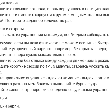
ция планки.
ните отжимание от пола, вновь вернувшись в позицию пла
ните ноги вместе с корпусом к рукам и мощным толчком вы
ой. Повторите заданное количество раз.
сти и секреты.
 выжать из упражнения максимум, необходимо соблюдать 
 случае, если вы пока физически не можете осилить в быст
няйте укороченный вариант, например, без прыжка вверх;.
гивать вверх нужно максимально высоко;.
няйте бурпи без отдыха между каждым движением в режиме 
дите короткие сессии по 1-1, 5 минуты, стараясь уложить к
;.
е правильно: опускание - вдох, отжимание - выдох, подъем 
учшего разгона метаболизма выполняйте бурпи с утра;.
айте силовые тренировки с сердечно-сосудистыми упражнен
ции.
ции берпи.