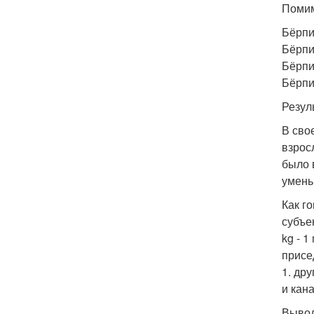
Помим
Бёрпи
Бёрпи
Бёрпи
Бёрпи
Резул
В сво
взрос
было 
умень
Как г
субъек
kg - 
присед
1. др
и кан
Вывод