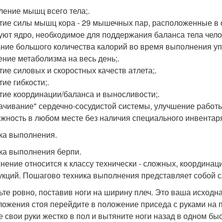
ление мышц всего тела;.
тие силы мышц кора - 29 мышечных пар, расположенные в о
уют ядро, необходимое для поддержания баланса тела чело
ние большого количества калорий во время выполнения уп
ение метаболизма на весь день;.
тие силовых и скоростных качеств атлета;.
ие гибкости;.
тие координации/баланса и выносливости;.
ачивание" сердечно-сосудистой системы, улучшение работы 
жность в любом месте без наличия специального инвентар
ка выполнения.
ка выполнения берпи.
нение относится к классу технически - сложных, координац
укций. Пошагово техника выполнения представляет собой 
ьте ровно, поставив ноги на ширину плеч. Это ваша исходн
ложения стоя перейдите в положение приседа с руками на п
е свои руки жестко в пол и вытяните ноги назад в одном б