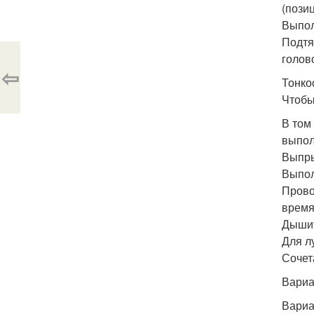
(пози
Выпол
Подтя
голов
⇦
Тонко
Чтобы
В том
выпол
Выпры
Выпол
Прово
время
Дышит
Для л
Сочет
Вариа
Вариа