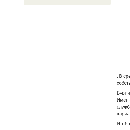
. В с
собст
Бурпи
Именн
служб
вариа
Изобр