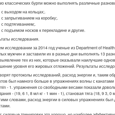
о классических бурпи можно выполнять различные разнови
 с выходом на кольцах;.
 с запрыгиванием на коробку;.
 с подтягиванием;.
 с подъемом носков к перекладине и другие.
ьтаты исследования.
ем исследовании за 2014 год ученые из Department of Health
лых мужчин и заставили их в разные дни выполнять 13 ра
выявление тех из них, которые оказывали наилучшие одно
шение уровня его жировых отложений. Результаты исследо
оворят протоколы исследований, расход энергии и, таким о
тов был намного больше в упражнениях волны с канатами (24. 6
1 min - 1. упражнения со свободными весами показали довол
ания - (19, 6 1, 8 мл кг - 1 мин - 1), становая тяга (18, 9 3, 0 м
угими словами, расход энергии в силовых упражнениях был
атами.
: силовые тренировки это хорошо, но наиболее эффектив