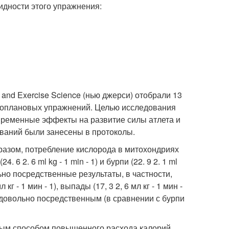
дности этого упражнения:
 and Exercise Science (нью джерси) отобрали 13
зноплановых упражнений. Целью исследования
временные эффекты на развитие силы атлета и
ваний были занесены в протоколы.
бразом, потребление кислорода в митохондриях
 2. 6 ml kg - 1 min - 1) и бурпи (22. 9 2. 1 ml
ьно посредственные результаты, в частности,
л кг - 1 мин - 1), выпады (17, 3 2, 6 мл кг - 1 мин -
 довольно посредственным (в сравнении с бурпи
ным способом повышенного расхода калорий