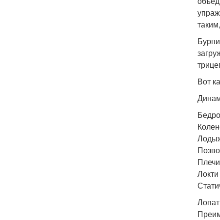
объед
упраж
таким,
Бурпи
загру
трице
Вот к
Динам
Бедро
Колено
Лодыж
Позво
Плечи
Локти 
Стати
Лопат
Преим