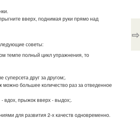
нки.
прыгните вверх, поднимая руки прямо над
⇨
следующие советы:
ром темпе полный цикл упражнения, то
суперсета друг за другом;.
ак можно большее количество раз за отведенное
- вдох, прыжок вверх - выдох;.
иями для развития 2-х качеств одновременно.