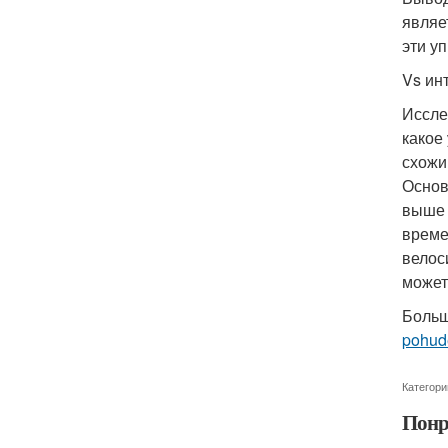
являе
эти у
Vs ин
Иссле
какое
схожи
Основ
выше 
време
велос
может
Больш
pohude
Категори
Понр