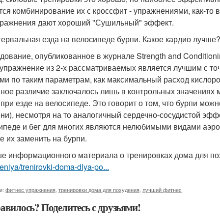
тся комбинирование их с кроссфит - упражнениями, как-то в
пражнения дают хороший "Сушильный" эффект.
тервальная езда на велосипеде бурпи. Какое кардио лучше
дование, опубликованное в журнале Strength and Conditioni
 упражнение из 2-х рассматриваемых является лучшим с точ
ми по таким параметрам, как максимальный расход кислоро
ное различие заключалось лишь в контрольных значениях 
при езде на велосипеде. Это говорит о том, что бурпи мож
ни), несмотря на то аналогичный сердечно-сосудистой эффе
ипеде и бег для многих являются нелюбимыми видами аэробн
е их заменить на бурпи.
е информационного материала о тренировках дома для п
niya/trenirovki-doma-dlya-po...
и:
фитнес упражнения
,
тренировки дома для похудения
,
лучший фитнес
авилось? Поделитесь с друзьями!