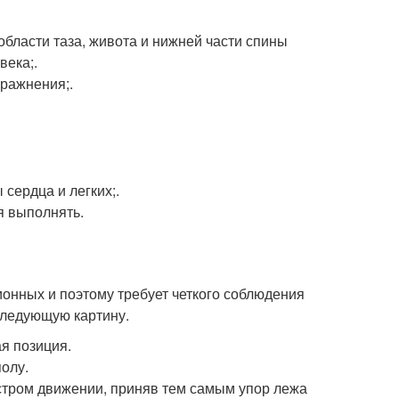
бласти таза, живота и нижней части спины
века;.
ражнения;.
сердца и легких;.
я выполнять.
ионных и поэтому требует четкого соблюдения
следующую картину.
ая позиция.
олу.
ыстром движении, приняв тем самым упор лежа