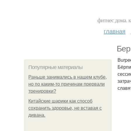
фитнес дома. 
главная
Бер
Burpe
Бёрпи
Популярные материалы
сесси
Раньше занимались в нашем клубе,
затра
но по каким-то причинам прервали
славя
тренировки?
Китайские шарики как способ
сохранить здоровье, не вставая с
дивана.