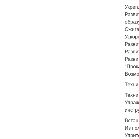
Укреп
Разви
образ
Сжига
Ускор
Разви
Развит
Разви
"Прок
Возмо
Техни
Техни
Упраж
инстр
Встан
Из по
Уприт