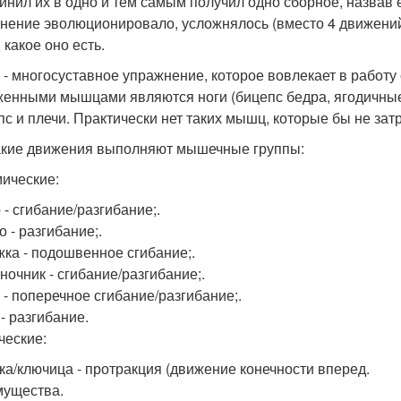
инил их в одно и тем самым получил одно сборное, назвав 
нение эволюционировало, усложнялось (вместо 4 движений 
 какое оно есть.
 - многосуставное упражнение, которое вовлекает в работу
женными мышцами являются ноги (бицепс бедра, ягодичные и
пс и плечи. Практически нет таких мышц, которые бы не зат
акие движения выполняют мышечные группы:
ические:
 - сгибание/разгибание;.
 - разгибание;.
ка - подошвенное сгибание;.
ночник - сгибание/разгибание;.
 - поперечное сгибание/разгибание;.
- разгибание.
ческие:
ка/ключица - протракция (движение конечности вперед.
ущества.