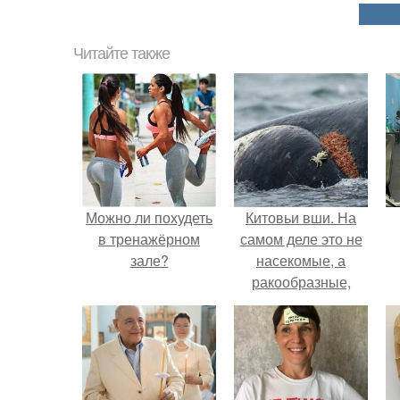
Читайте также
Можно ли похудеть
Китовьи вши. На
в тренажёрном
самом деле это не
зале?
насекомые, а
ракообразные,
относящиеся к
бокоплавам.