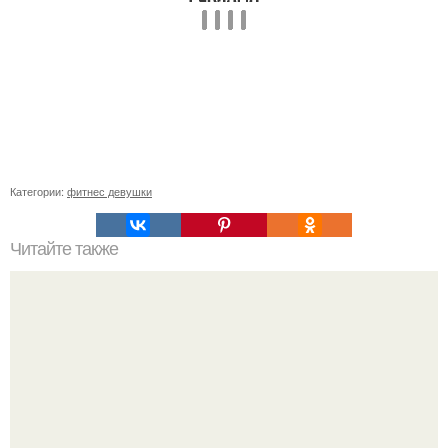
Категории:
фитнес девушки
Читайте также
Целевая аудитория фитнес-клуба. Как определить свою