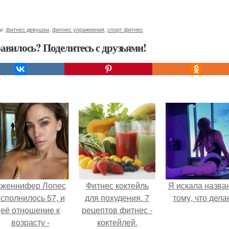
и:
фитнес девушки
,
фитнес упражнения
,
спорт фитнес
авилось? Поделитесь с друзьями!
женнифер Лопес
Фитнес коктейль
Я искала назва
сполнилось 57, и
для похудения. 7
тому, что дела
её отношение к
рецептов фитнес -
возрасту -
коктейлей.