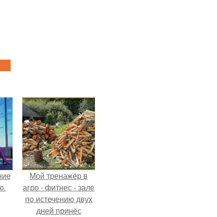
ние
Мой тренажёр в
ю.
агро - фитнес - зале
по истечению двух
дней принёс