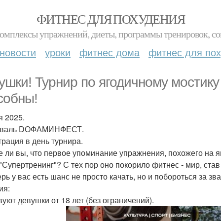
ФИТНЕС ДЛЯ ПОХУДЕНИЯ
комплексы упражнений, диеты, программы тренировок, со
новости
уроки
фитнес дома
фитнес для по
ушки! Турнир по ягодичному мостику 
собны!
я 2025.
иваль DОФАМИНФЕСТ.
трация в день турнира.
е ли вы, что первое упоминание упражнения, похожего на я
 "Супертренинг"? С тех пор оно покорило фитнес - мир, став
ерь у вас есть шанс не просто качать, но и побороться за з
ия:
вуют девушки от 18 лет (без ограничений).