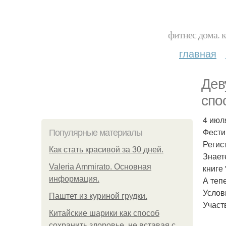
фитнес дома. 
главная
Дев
спо
4 июл
Фест
Популярные материалы
Регис
Как стать красивой за 30 дней.
Знает
Valeria Ammirato. Основная
книге
информация.
А теп
Услов
Паштет из куриной грудки.
Участ
Китайские шарики как способ
сохранить здоровье, не вставая с