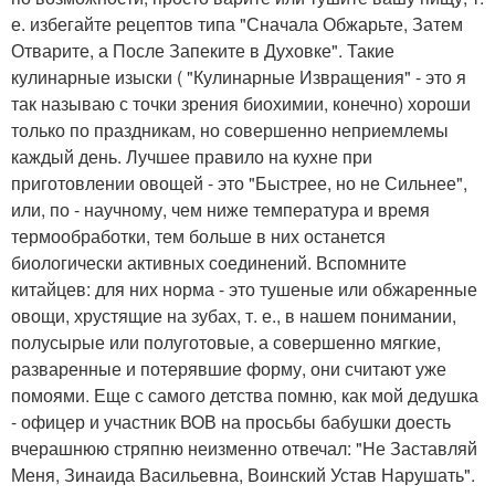
е. избегайте рецептов типа "Сначала Обжарьте, Затем
Отварите, а После Запеките в Духовке". Такие
кулинарные изыски ( "Кулинарные Извращения" - это я
так называю с точки зрения биохимии, конечно) хороши
только по праздникам, но совершенно неприемлемы
каждый день. Лучшее правило на кухне при
приготовлении овощей - это "Быстрее, но не Сильнее",
или, по - научному, чем ниже температура и время
термообработки, тем больше в них останется
биологически активных соединений. Вспомните
китайцев: для них норма - это тушеные или обжаренные
овощи, хрустящие на зубах, т. е., в нашем понимании,
полусырые или полуготовые, а совершенно мягкие,
разваренные и потерявшие форму, они считают уже
помоями. Еще с самого детства помню, как мой дедушка
- офицер и участник ВОВ на просьбы бабушки доесть
вчерашнюю стряпню неизменно отвечал: "Не Заставляй
Меня, Зинаида Васильевна, Воинский Устав Нарушать".