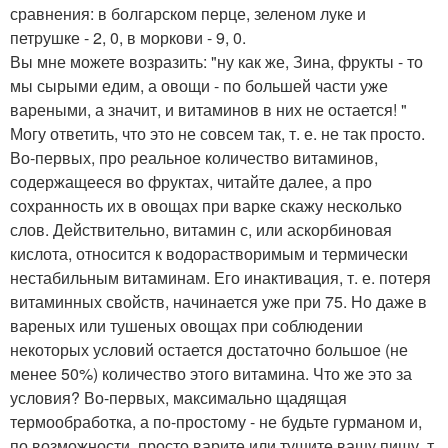
сравнения: в болгарском перце, зеленом луке и
петрушке - 2, 0, в моркови - 9, 0.
Вы мне можете возразить: "ну как же, Зина, фрукты - то
мы сырыми едим, а овощи - по большей части уже
вареными, а значит, и витаминов в них не остается! "
Могу ответить, что это не совсем так, т. е. не так просто.
Во-первых, про реальное количество витаминов,
содержащееся во фруктах, читайте далее, а про
сохранность их в овощах при варке скажу несколько
слов. Действительно, витамин с, или аскорбиновая
кислота, относится к водорастворимым и термически
нестабильным витаминам. Его инактивация, т. е. потеря
витаминных свойств, начинается уже при 75. Но даже в
вареных или тушеных овощах при соблюдении
некоторых условий остается достаточно большое (не
менее 50%) количество этого витамина. Что же это за
условия? Во-первых, максимально щадящая
термообработка, а по-простому - не будьте гурманом и,
по возможности, просто варите или тушите вашу пищу, т.