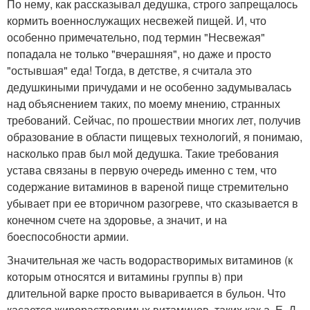
По нему, как рассказывал дедушка, строго запрещалось
кормить военнослужащих несвежей пищей. И, что
особенно примечательно, под термин "Несвежая"
попадала не только "вчерашняя", но даже и просто
"остывшая" еда! Тогда, в детстве, я считала это
дедушкиными причудами и не особенно задумывалась
над объяснением таких, по моему мнению, странных
требований. Сейчас, по прошествии многих лет, получив
образование в области пищевых технологий, я понимаю,
насколько прав был мой дедушка. Такие требования
устава связаны в первую очередь именно с тем, что
содержание витаминов в вареной пище стремительно
убывает при ее вторичном разогреве, что сказывается в
конечном счете на здоровье, а значит, и на
боеспособности армии.
Значительная же часть водорастворимых витаминов (к
которым относятся и витамины группы в) при
длительной варке просто вываривается в бульон. Что
касается жирорастворимых витаминов, таких как а, Е, Д,