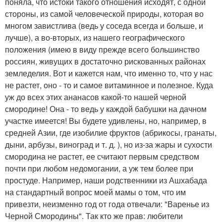
поняла, что истоки такого отношения исходят, с одной
стороны, из самой человеческой природы, которая во
многом завистлива (ведь у соседа всегда и больше, и
лучше), а во-вторых, из нашего географического
положения (имею в виду прежде всего большинство
россиян, живущих в достаточно рискованных районах
земледелия. Вот и кажется нам, что именно то, что у нас
не растет, оно - то и самое витаминное и полезное. Куда
уж до всех этих ананасов какой-то нашей черной
смородине! Она - то ведь у каждой бабушки на дачном
участке имеется! Вы будете удивлены, но, например, в
средней Азии, где изобилие фруктов (абрикосы, гранаты,
дыни, арбузы, виноград и т. д. ), но из-за жары и сухости
смородина не растет, ее считают первым средством
почти при любом недомогании, а уж тем более при
простуде. Например, наши родственники из Ашхабада
на стандартный вопрос моей мамы о том, что им
привезти, неизменно год от года отвечали: "Варенье из
Черной Смородины". Так кто же прав: любители