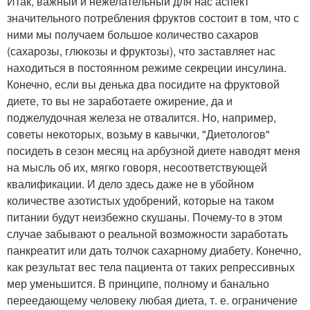
Итак, важный и нежелательный для нас аспект
значительного потребления фруктов состоит в том, что с
ними мы получаем большое количество сахаров
(сахарозы, глюкозы и фруктозы), что заставляет нас
находиться в постоянном режиме секреции инсулина.
Конечно, если вы денька два посидите на фруктовой
диете, то вы не заработаете ожирение, да и
поджелудочная железа не отвалится. Но, например,
советы некоторых, возьму в кавычки, "Диетологов"
посидеть в сезон месяц на арбузной диете наводят меня
на мысль об их, мягко говоря, несоответствующей
квалификации. И дело здесь даже не в убойном
количестве азотистых удобрений, которые на таком
питании будут неизбежно скушаны. Почему-то в этом
случае забывают о реальной возможности заработать
панкреатит или дать толчок сахарному диабету. Конечно,
как результат вес тела пациента от таких репрессивных
мер уменьшится. В принципе, полному и банально
переедающему человеку любая диета, т. е. ограничение