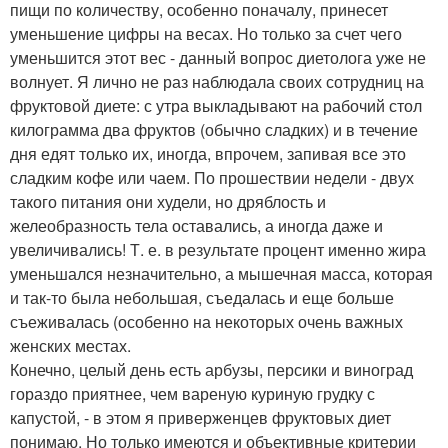
пищи по количеству, особенно поначалу, принесет
уменьшение цифры на весах. Но только за счет чего
уменьшится этот вес - данный вопрос диетолога уже не
волнует. Я лично не раз наблюдала своих сотрудниц на
фруктовой диете: с утра выкладывают на рабочий стол
килограмма два фруктов (обычно сладких) и в течение
дня едят только их, иногда, впрочем, запивая все это
сладким кофе или чаем. По прошествии недели - двух
такого питания они худели, но дряблость и
желеобразность тела оставались, а иногда даже и
увеличивались! Т. е. в результате процент именно жира
уменьшался незначительно, а мышечная масса, которая
и так-то была небольшая, съедалась и еще больше
съеживалась (особенно на некоторых очень важных
женских местах.
Конечно, целый день есть арбузы, персики и виноград
гораздо приятнее, чем вареную куриную грудку с
капустой, - в этом я приверженцев фруктовых диет
понимаю. Но только имеются и объективные критерии