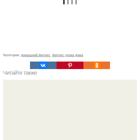
Категории:
домашний фитнес
,
фитнес уроки дома
Читайте также
Сколько ккал в помидорах. Помидор для похудения:
калорийность и диета