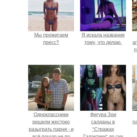
Мы прожигаем
Я искала название
пресс?
тому, что делаю.
аг
п
Одноклассники
Фигура Зои
решили жестоко
салданы в
па
разыграть парня - и
"Стражах
всё пошло не по
Галактики" до сих