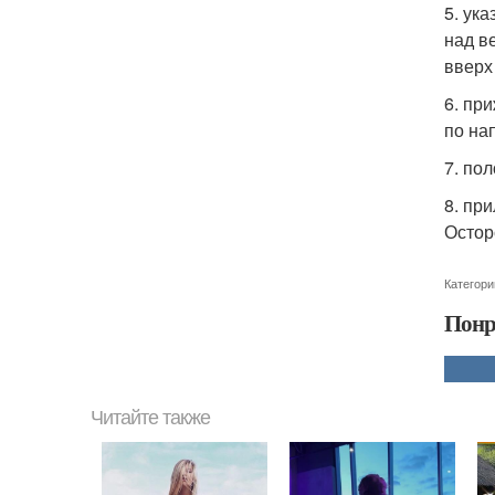
5. ук
над в
вверх
6. пр
по на
7. по
8. пр
Остор
Категори
Понр
Читайте также