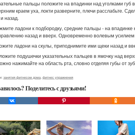
азательные пальцы положите на впадинки над уголками губ
ерхним краем уха, локти разверните, плечи расслабьте. Сд
 и назад.
ижмите ладони к подбородку, средние пальцы - на впадинке
правлению назад и вверх. Одновременно волевым усилием п
ложите ладони на скулы, приподнимите ими щеки назад и вве
иложите подушечки указательных пальцев в ямочку над верхн
ожно нажимайте на область рта, словно отделяя губы от зуб
и:
занятия фитнесом дома
,
фитнес упражнения
авилось? Поделитесь с друзьями!