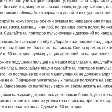
е чем приступить к фейсформингу, нужно занять правильну
ет без спинки, выпрямить позвоночник, подтянуть живот, пл
нениями наблюдайте в зеркале и делайте их с удовольствие
ссируйте кожу головы обеими руками по направлению от ше
и на виски, мизинцы - на лоб, по границе роста волос. Кон
и. Сделайте 60 повторов пульсирующих движений по напра
зглаживайте складки на лбу и убирайте напряжение над вер
ите над бровями, больших - на висках. Спина прямая, локт
йте 60 повторов пульсирующих движений по направлению о
ложите подушечки пальцев на мешки под глазами, нащупайте
йте глаза, расслабьте лицо и сделайте 60 повторов импул
его, но последнее при этих манипуляциях не должно напря
ие веки. Подушечки указательных пальцев положите на верхн
м. Одновременно пытайтесь верхним веком нажать на нижне
едними пальцами дотроньтесь до кончиков бровей, указатель
ожно потяните внешние уголки глаз к вискам, при этом ст
ем к основанию носа. Сделайте 60 повторов.