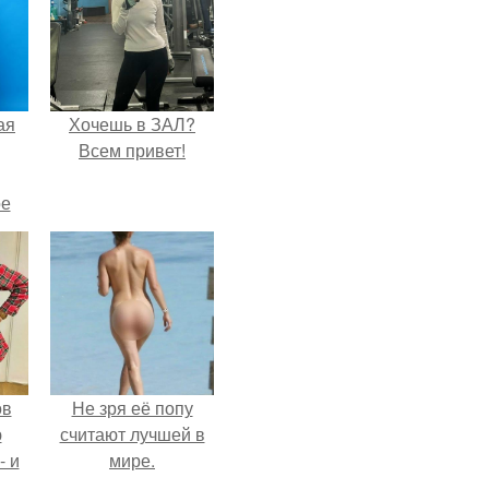
ая
Хочешь в ЗАЛ?
Всем привет!
ое
ов
Не зря её попу
ю
считают лучшей в
- и
мире.