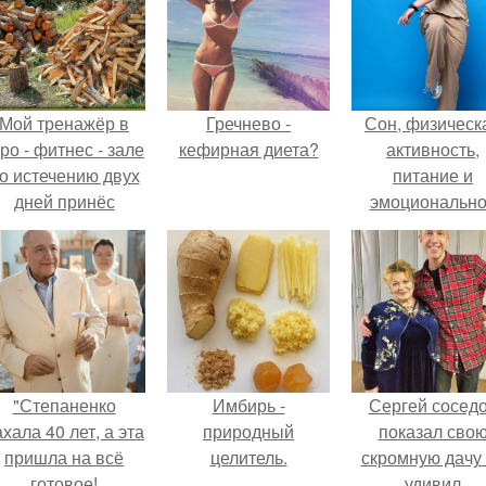
Мой тренажёр в
Гречнево -
Сон, физическ
ро - фитнес - зале
кефирная диета?
активность,
о истечению двух
питание и
дней принёс
эмоциональн
ощутимый
состояние!
результат.
"Степаненко
Имбирь -
Сергей сосед
хала 40 лет, а эта
природный
показал сво
пришла на всё
целитель.
скромную дачу 
готовое!
удивил