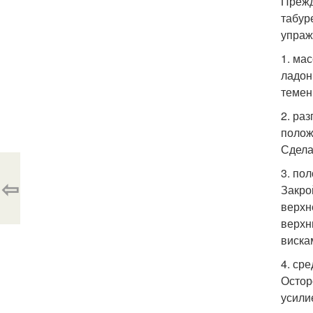
Прежд
табур
упраж
1. ма
ладон
темен
2. ра
полож
Сдела
3. по
⇦
Закро
верхн
верхн
виска
4. ср
Остор
усили