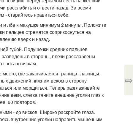
ю позицию: перед зеркалом сесть на жесткий
ечи расслабить и отвести назад. За всеми
м - старайтесь нравиться себе.
и и лба к макушке минимум 2 минуты. Положите
чики пальцев стремятся соприкоснуться на
влению вверх и назад.
хней губой. Подушечки средних пальцев
и разведены в стороны, плечи расслаблены.
т носа к вискам.
 место, где заканчивается граница глазницы.
⇨
ьсных движений нижним веком в сторону
гаться или морщиться. Теперь разглаживайте
ие веки, слегка тяните внешние уголки глаз к
е. 60 повторов.
ными - до висков. Широко раскройте глаза.
араясь внутренние уголки направить мышечным