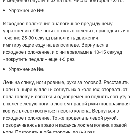
и медленно опустить их на пол. Число повторов - 8-10.
Упражнение №5
Исходное положение аналогичное предыдущему
упражнению. Обе ноги согнуть в коленях, приподнять и в
течение 25-30 секунд выполнять движения,
имитирующие езду на велосипеде. Вернуться в
исходное положение, и с интервалами в 10-15 секунд
«покрутить педали» еще 4-5 раз.
Упражнение №6
Лечь на спину, ноги ровные, руки за головой. Расставить
ноги на ширину плеч и согнуть их в коленях; оторвать от
пола голову и лопатки и одновременно поднять согнутую
в колене левую ногу, а локтем правой руки (поворачивая
корпус влево) коснуться левого колена. Вернуться в
исходное положение. То же проделать левой рукой,
поворачиваясь вправо и касаясь локтем колена правой
ноги. Повторять в обе стороны по 6-8 раз.