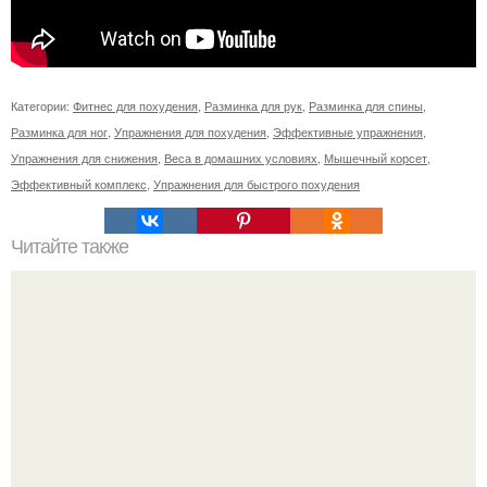
Категории:
Фитнес для похудения
,
Разминка для рук
,
Разминка для спины
,
Разминка для ног
,
Упражнения для похудения
,
Эффективные упражнения
,
Упражнения для снижения
,
Веса в домашних условиях
,
Мышечный корсет
,
Эффективный комплекс
,
Упражнения для быстрого похудения
Читайте также
Куда сходить в Тюмени. 20 Лучших мест в Тюмени, куда
можно сходить с маленьким ребенком