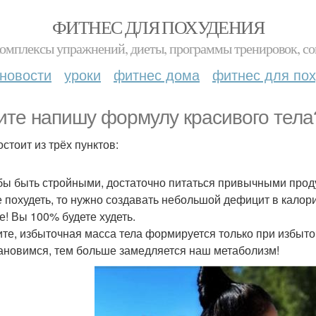
ФИТНЕС ДЛЯ ПОХУДЕНИЯ
комплексы упражнений, диеты, программы тренировок, со
новости
уроки
фитнес дома
фитнес для по
ите напишу формулу красивого тела
стоит из трёх пунктов:
обы быть стройными, достаточно питаться привычными проду
е похудеть, то нужно создавать небольшой дефицит в калор
се! Вы 100% будете худеть.
те, избыточная масса тела формируется только при избыт
ановимся, тем больше замедляется наш метаболизм!