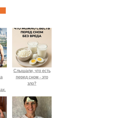
Слышали, что есть
ка
перед сном - это
зло?
ах.