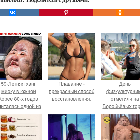
59-Летняя ханг
Плавание -
День
миоку в южной
прекрасный способ
физкультурни
Корее 80-х годов
восстановления.
отметили на
читалась одной из
Воробьёвых гор
самых
привлекательных
женщин.