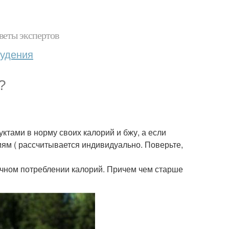
веты экспертов
худения
?
ктами в норму своих калорий и бжу, а если
иям ( рассчитывается индивидуально. Поверьте,
очном потреблении калорий. Причем чем старше