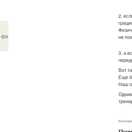
2. ес
граци
Физич
⇦
не по
3. а 
черед
Вот та
Еще б
Наш о
Одним
тренир
Категори
Понр