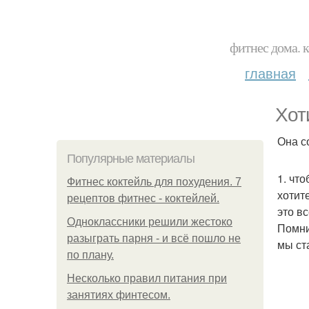
фитнес дома. 
главная
Хот
Она со
Популярные материалы
1. чт
Фитнес коктейль для похудения. 7
хотит
рецептов фитнес - коктейлей.
это в
Одноклассники решили жестоко
Помни
разыграть парня - и всё пошло не
мы ст
по плану.
Несколько правил питания при
занятиях финтесом.