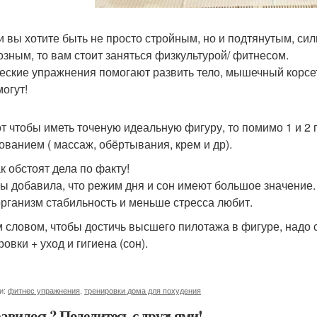
ли вы хотите быть не просто стройным, но и подтянутым, 
озным, то вам стоит заняться физкультурой/ фитнесом.
еские упражнения помогают развить тело, мышечный корсет. 
могут!
вот чтобы иметь точеную идеальную фигуру, то помимо 1 и 2
ованием ( массаж, обёртывания, крем и др).
к обстоят дела по факту!
ы добавила, что режим дня и сон имеют большое значение.
рганизм стабильность и меньше стресса любит.
 словом, чтобы достичь высшего пилотажа в фигуре, надо 
овки + уход и гигиена (сон).
и:
фитнес упражнения
,
тренировки дома для похудения
авилось? Поделитесь с друзьями!