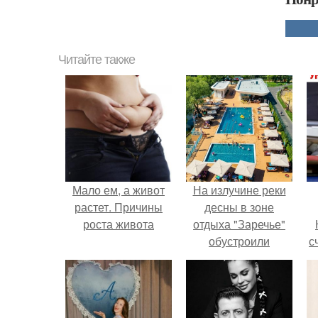
Читайте также
Мало ем, а живот
На излучине реки
растет. Причины
десны в зоне
роста живота
отдыха "Заречье"
обустроили
с
комфортный
городской пляж.