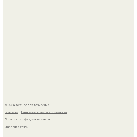
Имбирь - природный целитель.
Уральская Барби уехала заграницу, чтобы сделать себе
грудь мечты за 12, 5 тыс.
© 2026 Фитнес для похудения
Контакты
Пользовательское соглашение
Политика конфидециальности
Обратная связь