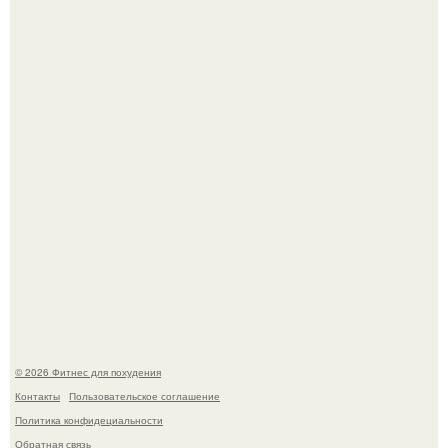
Уральская Барби уехала заграницу, чтобы сделать себе
грудь мечты за 12, 5 тыс.
Имбирь - это не только ароматная специя, но и отличный
ингредиент для полезных напитков и блюд.
© 2026 Фитнес для похудения
Контакты
Пользовательское соглашение
Политика конфидециальности
Обратная связь