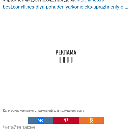
best.com/fitnes-dlya-pohudeniya/kompleks-uprazhneniy-dl...
Категории:
комплекс упражнений для похудения дома
Читайте также