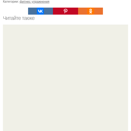
Категории:
фитнес упражнения
Читайте также
Твой рост о тебе много нового расскажет!
Китовьи вши. На самом деле это не насекомые, а