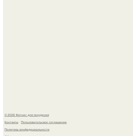
Имбирь - природный целитель.
Не зря её попу считают лучшей в мире.
© 2026 Фитнес для похудения
Контакты
Пользовательское соглашение
Политика конфидециальности